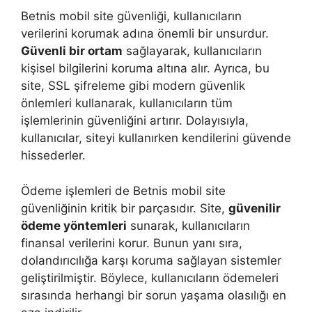
Betnis mobil site güvenliği, kullanıcıların
verilerini korumak adına önemli bir unsurdur.
Güvenli bir ortam
sağlayarak, kullanıcıların
kişisel bilgilerini koruma altına alır. Ayrıca, bu
site, SSL şifreleme gibi modern güvenlik
önlemleri kullanarak, kullanıcıların tüm
işlemlerinin güvenliğini artırır. Dolayısıyla,
kullanıcılar, siteyi kullanırken kendilerini güvende
hissederler.
Ödeme işlemleri de Betnis mobil site
güvenliğinin kritik bir parçasıdır. Site,
güvenilir
ödeme yöntemleri
sunarak, kullanıcıların
finansal verilerini korur. Bunun yanı sıra,
dolandırıcılığa karşı koruma sağlayan sistemler
geliştirilmiştir. Böylece, kullanıcıların ödemeleri
sırasında herhangi bir sorun yaşama olasılığı en