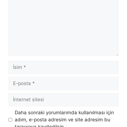
İsim
E-
posta
İnternet
sitesi
Daha sonraki yorumlarımda kullanılması için
adım, e-posta adresim ve site adresim bu
tarayıcıya kaydedilsin.