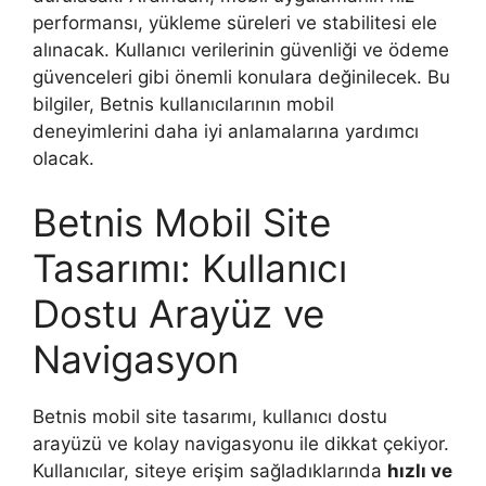
performansı, yükleme süreleri ve stabilitesi ele
alınacak. Kullanıcı verilerinin güvenliği ve ödeme
güvenceleri gibi önemli konulara değinilecek. Bu
bilgiler, Betnis kullanıcılarının mobil
deneyimlerini daha iyi anlamalarına yardımcı
olacak.
Betnis Mobil Site
Tasarımı: Kullanıcı
Dostu Arayüz ve
Navigasyon
Betnis mobil site tasarımı, kullanıcı dostu
arayüzü ve kolay navigasyonu ile dikkat çekiyor.
Kullanıcılar, siteye erişim sağladıklarında
hızlı ve