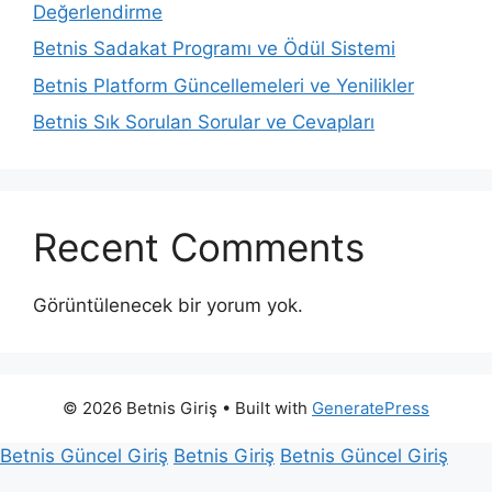
Değerlendirme
Betnis Sadakat Programı ve Ödül Sistemi
Betnis Platform Güncellemeleri ve Yenilikler
Betnis Sık Sorulan Sorular ve Cevapları
Recent Comments
Görüntülenecek bir yorum yok.
© 2026 Betnis Giriş
• Built with
GeneratePress
Betnis Güncel Giriş
Betnis Giriş
Betnis Güncel Giriş