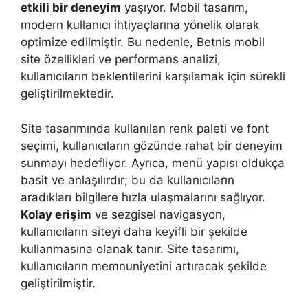
etkili bir deneyim
yaşıyor. Mobil tasarım,
modern kullanıcı ihtiyaçlarına yönelik olarak
optimize edilmiştir. Bu nedenle, Betnis mobil
site özellikleri ve performans analizi,
kullanıcıların beklentilerini karşılamak için sürekli
geliştirilmektedir.
Site tasarımında kullanılan renk paleti ve font
seçimi, kullanıcıların gözünde rahat bir deneyim
sunmayı hedefliyor. Ayrıca, menü yapısı oldukça
basit ve anlaşılırdır; bu da kullanıcıların
aradıkları bilgilere hızla ulaşmalarını sağlıyor.
Kolay erişim
ve sezgisel navigasyon,
kullanıcıların siteyi daha keyifli bir şekilde
kullanmasına olanak tanır. Site tasarımı,
kullanıcıların memnuniyetini artıracak şekilde
geliştirilmiştir.