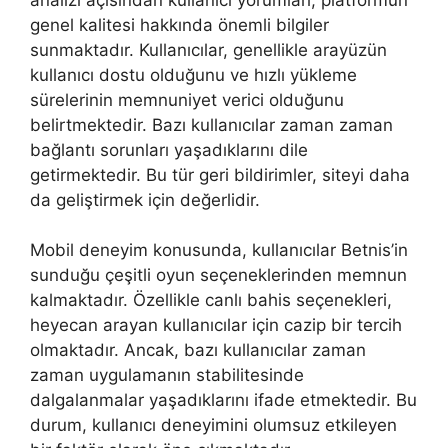
genel kalitesi hakkında önemli bilgiler
sunmaktadır. Kullanıcılar, genellikle arayüzün
kullanıcı dostu olduğunu ve hızlı yükleme
sürelerinin memnuniyet verici olduğunu
belirtmektedir. Bazı kullanıcılar zaman zaman
bağlantı sorunları yaşadıklarını dile
getirmektedir. Bu tür geri bildirimler, siteyi daha
da geliştirmek için değerlidir.
Mobil deneyim konusunda, kullanıcılar Betnis’in
sunduğu çeşitli oyun seçeneklerinden memnun
kalmaktadır. Özellikle canlı bahis seçenekleri,
heyecan arayan kullanıcılar için cazip bir tercih
olmaktadır. Ancak, bazı kullanıcılar zaman
zaman uygulamanın stabilitesinde
dalgalanmalar yaşadıklarını ifade etmektedir. Bu
durum, kullanıcı deneyimini olumsuz etkileyen