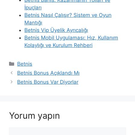
İpuçları
Betnis Nasıl Çalışır? Sistem ve Oyun
Mantığı
Betnis Vip Üyelik Ayrıcalığı
Betnis Mobil Uygulaması: Hız, Kullanım
Kolaylığı ve Kurulum Rehberi
Kategoriler
Betnis
Betnis Bonus Açıklandı Mı
Betnis Bonus Var Diyorlar
Yorum yapın
Yorum