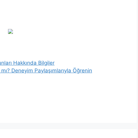
nları Hakkında Bilgiler
 mı? Deneyim Paylaşımlarıyla Öğrenin