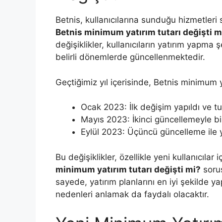
Betnis, kullanıcılarına sunduğu hizmetleri
Betnis minimum yatırım tutarı değişti m
değişiklikler, kullanıcıların yatırım yapma şe
belirli dönemlerde güncellenmektedir.
Geçtiğimiz yıl içerisinde, Betnis minimum ya
Ocak 2023: İlk değişim yapıldı ve tu
Mayıs 2023: İkinci güncellemeyle birl
Eylül 2023: Üçüncü güncelleme ile ya
Bu değişiklikler, özellikle yeni kullanıcılar i
minimum yatırım tutarı değişti mi?
sorus
sayede, yatırım planlarını en iyi şekilde yap
nedenleri anlamak da faydalı olacaktır.