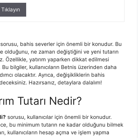
Tıklayın
sorusu, bahis severler için önemli bir konudur. Bu
ne olduğunu, ne zaman değiştiğini ve yeni tutarın
ğız. Özellikle, yatırım yaparken dikkat edilmesi
Bu bilgiler, kullanıcıların Betnis üzerinden daha
dımcı olacaktır. Ayrıca, değişikliklerin bahis
edeceksiniz. Hazırsanız, detaylara dalalım!
ım Tutarı Nedir?
Mi?
sorusu, kullanıcılar için önemli bir konudur.
ce, bu minimum tutarın ne kadar olduğunu bilmek
tarı, kullanıcıların hesap açma ve işlem yapma