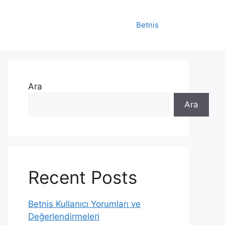
Betnis
Ara
Ara
Recent Posts
Betnis Kullanıcı Yorumları ve
Değerlendirmeleri