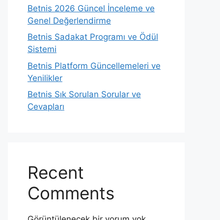
Betnis 2026 Güncel İnceleme ve
Genel Değerlendirme
Betnis Sadakat Programı ve Ödül
Sistemi
Betnis Platform Güncellemeleri ve
Yenilikler
Betnis Sık Sorulan Sorular ve
Cevapları
Recent
Comments
Görüntülenecek bir yorum yok.