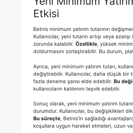
Yeni Minimum Yatırım 
Etkisi
Betnis minimum yatırım tutarının değişmesi, 
Kullanıcılar, yeni tutarın artışı veya azalışı
zorunda kalabilir.
Özellikle
, yüksek minimu
doldurmasını zorlaştırabilir. Bu durum, platf
Ayrıca, yeni minimum yatırım tutarı, kullan
değiştirebilir. Kullanıcılar, daha düşük bi
fazla deneme şansı elde edebilir.
Bu deği
kullanıcıların katılımını teşvik edebilir.
Sonuç olarak, yeni minimum yatırım tutarını
durumdur. Kullanıcılar, bu değişiklikleri dik
Bu süreçte
, Betnis’in sağladığı avantajla
koşullara uygun hareket etmeleri, uzun vad