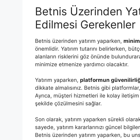
Betnis Üzerinden Ya
Edilmesi Gerekenler
Betnis üzerinden yatırım yaparken,
minim
önemlidir. Yatırım tutarını belirlerken, bütç
alanların risklerini göz önünde bulundurara
minimize etmenize yardımcı olacaktır.
Yatırım yaparken,
platformun güvenilirliğ
dikkate almalısınız. Betnis gibi platformlar
Ayrıca, müşteri hizmetleri ile kolay iletişi
şekilde çözülmesini sağlar.
Son olarak, yatırım yaparken sürekli olara
sayede, yatırım kararlarınızı güncel bilgile
Betnis üzerinden yatırım yaparken, bu uns