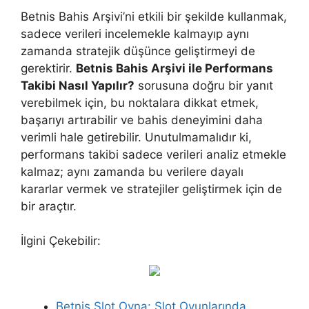
Betnis Bahis Arşivi’ni etkili bir şekilde kullanmak,
sadece verileri incelemekle kalmayıp aynı
zamanda stratejik düşünce geliştirmeyi de
gerektirir.
Betnis Bahis Arşivi ile Performans
Takibi Nasıl Yapılır?
sorusuna doğru bir yanıt
verebilmek için, bu noktalara dikkat etmek,
başarıyı artırabilir ve bahis deneyimini daha
verimli hale getirebilir. Unutulmamalıdır ki,
performans takibi sadece verileri analiz etmekle
kalmaz; aynı zamanda bu verilere dayalı
kararlar vermek ve stratejiler geliştirmek için de
bir araçtır.
İlgini Çekebilir:
Betnis Slot Oyna: Slot Oyunlarında