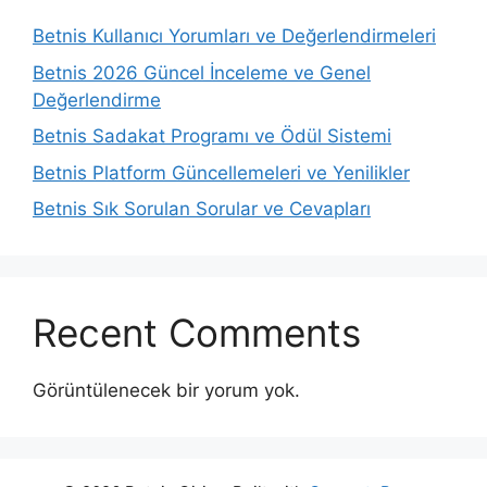
Betnis Kullanıcı Yorumları ve Değerlendirmeleri
Betnis 2026 Güncel İnceleme ve Genel
Değerlendirme
Betnis Sadakat Programı ve Ödül Sistemi
Betnis Platform Güncellemeleri ve Yenilikler
Betnis Sık Sorulan Sorular ve Cevapları
Recent Comments
Görüntülenecek bir yorum yok.