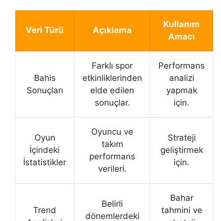
Kullanım
Veri Türü
Açıklama
Amacı
Farklı spor
Performans
Bahis
etkinliklerinden
analizi
Sonuçları
elde edilen
yapmak
sonuçlar.
için.
Oyuncu ve
Oyun
Strateji
takım
İçindeki
geliştirmek
performans
İstatistikler
için.
verileri.
Bahar
Belirli
Trend
tahmini ve
dönemlerdeki