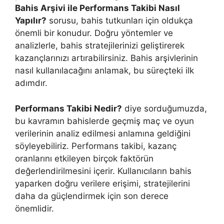
Bahis Arşivi ile Performans Takibi Nasıl
Yapılır?
sorusu, bahis tutkunları için oldukça
önemli bir konudur. Doğru yöntemler ve
analizlerle, bahis stratejilerinizi geliştirerek
kazançlarınızı artırabilirsiniz. Bahis arşivlerinin
nasıl kullanılacağını anlamak, bu süreçteki ilk
adımdır.
Performans Takibi Nedir?
diye sorduğumuzda,
bu kavramın bahislerde geçmiş maç ve oyun
verilerinin analiz edilmesi anlamına geldiğini
söyleyebiliriz. Performans takibi, kazanç
oranlarını etkileyen birçok faktörün
değerlendirilmesini içerir. Kullanıcıların bahis
yaparken doğru verilere erişimi, stratejilerini
daha da güçlendirmek için son derece
önemlidir.