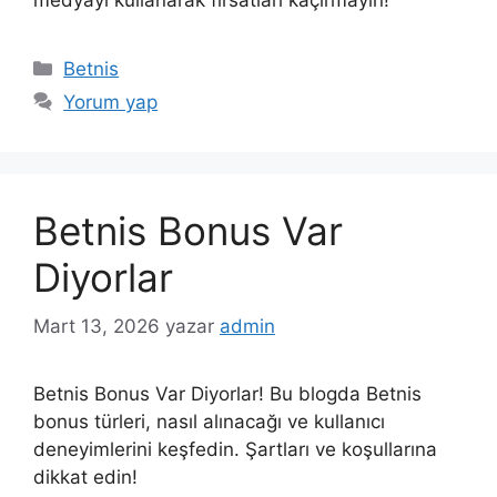
Kategoriler
Betnis
Yorum yap
Betnis Bonus Var
Diyorlar
Mart 13, 2026
yazar
admin
Betnis Bonus Var Diyorlar! Bu blogda Betnis
bonus türleri, nasıl alınacağı ve kullanıcı
deneyimlerini keşfedin. Şartları ve koşullarına
dikkat edin!