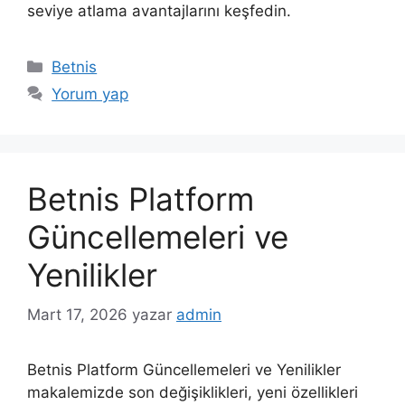
seviye atlama avantajlarını keşfedin.
Kategoriler
Betnis
Yorum yap
Betnis Platform
Güncellemeleri ve
Yenilikler
Mart 17, 2026
yazar
admin
Betnis Platform Güncellemeleri ve Yenilikler
makalemizde son değişiklikleri, yeni özellikleri