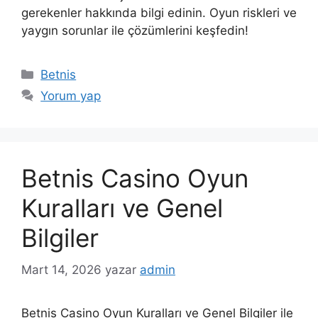
gerekenler hakkında bilgi edinin. Oyun riskleri ve
yaygın sorunlar ile çözümlerini keşfedin!
Kategoriler
Betnis
Yorum yap
Betnis Casino Oyun
Kuralları ve Genel
Bilgiler
Mart 14, 2026
yazar
admin
Betnis Casino Oyun Kuralları ve Genel Bilgiler ile