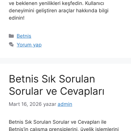
ve beklenen yenilikleri keşfedin. Kullanıcı
deneyimini geliştiren araçlar hakkında bilgi
edinin!
Kategoriler
Betnis
Yorum yap
Betnis Sık Sorulan
Sorular ve Cevapları
Mart 16, 2026
yazar
admin
Betnis Sık Sorulan Sorular ve Cevapları ile
Betnis’in çalışma prensiplerini, üyelik işlemlerini