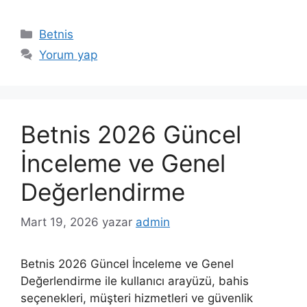
Kategoriler
Betnis
Yorum yap
Betnis 2026 Güncel
İnceleme ve Genel
Değerlendirme
Mart 19, 2026
yazar
admin
Betnis 2026 Güncel İnceleme ve Genel
Değerlendirme ile kullanıcı arayüzü, bahis
seçenekleri, müşteri hizmetleri ve güvenlik