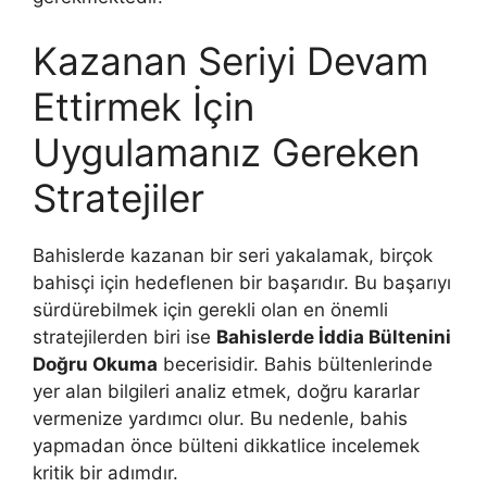
Kazanan Seriyi Devam
Ettirmek İçin
Uygulamanız Gereken
Stratejiler
Bahislerde kazanan bir seri yakalamak, birçok
bahisçi için hedeflenen bir başarıdır. Bu başarıyı
sürdürebilmek için gerekli olan en önemli
stratejilerden biri ise
Bahislerde İddia Bültenini
Doğru Okuma
becerisidir. Bahis bültenlerinde
yer alan bilgileri analiz etmek, doğru kararlar
vermenize yardımcı olur. Bu nedenle, bahis
yapmadan önce bülteni dikkatlice incelemek
kritik bir adımdır.