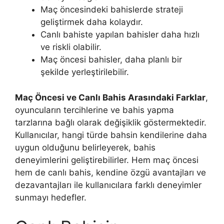
Maç öncesindeki bahislerde strateji
geliştirmek daha kolaydır.
Canlı bahiste yapılan bahisler daha hızlı
ve riskli olabilir.
Maç öncesi bahisler, daha planlı bir
şekilde yerleştirilebilir.
Maç Öncesi ve Canlı Bahis Arasındaki Farklar
,
oyuncuların tercihlerine ve bahis yapma
tarzlarına bağlı olarak değişiklik göstermektedir.
Kullanıcılar, hangi türde bahsin kendilerine daha
uygun olduğunu belirleyerek, bahis
deneyimlerini geliştirebilirler. Hem maç öncesi
hem de canlı bahis, kendine özgü avantajları ve
dezavantajları ile kullanıcılara farklı deneyimler
sunmayı hedefler.