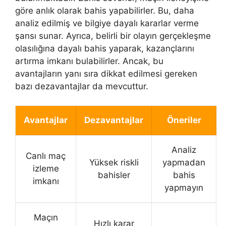
göre anlık olarak bahis yapabilirler. Bu, daha
analiz edilmiş ve bilgiye dayalı kararlar verme
şansı sunar. Ayrıca, belirli bir olayın gerçekleşme
olasılığına dayalı bahis yaparak, kazançlarını
artırma imkanı bulabilirler. Ancak, bu
avantajların yanı sıra dikkat edilmesi gereken
bazı dezavantajlar da mevcuttur.
Avantajlar
Dezavantajlar
Öneriler
Analiz
Canlı maç
Yüksek riskli
yapmadan
izleme
bahisler
bahis
imkanı
yapmayın
Maçın
Hızlı karar