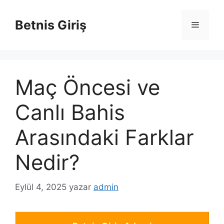
İçeriğe
atla
Betnis Giriş
Menü
Maç Öncesi ve
Canlı Bahis
Arasındaki Farklar
Nedir?
Eylül 4, 2025
yazar
admin