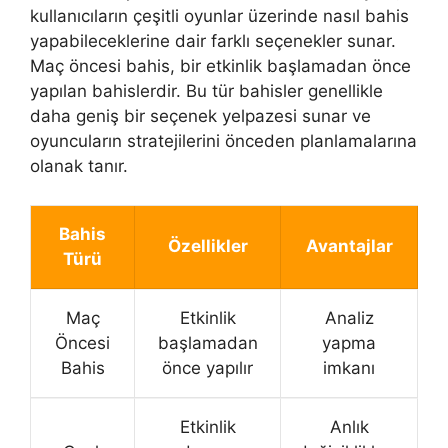
kullanıcıların çeşitli oyunlar üzerinde nasıl bahis
yapabileceklerine dair farklı seçenekler sunar.
Maç öncesi bahis, bir etkinlik başlamadan önce
yapılan bahislerdir. Bu tür bahisler genellikle
daha geniş bir seçenek yelpazesi sunar ve
oyuncuların stratejilerini önceden planlamalarına
olanak tanır.
Bahis
Özellikler
Avantajlar
Türü
Maç
Etkinlik
Analiz
Öncesi
başlamadan
yapma
Bahis
önce yapılır
imkanı
Etkinlik
Anlık