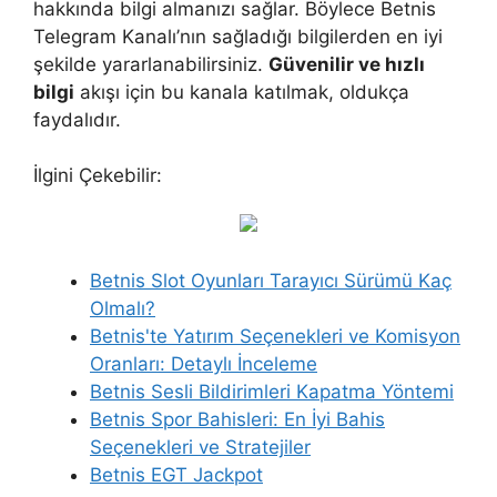
hakkında bilgi almanızı sağlar. Böylece Betnis
Telegram Kanalı’nın sağladığı bilgilerden en iyi
şekilde yararlanabilirsiniz.
Güvenilir ve hızlı
bilgi
akışı için bu kanala katılmak, oldukça
faydalıdır.
İlgini Çekebilir:
Betnis Slot Oyunları Tarayıcı Sürümü Kaç
Olmalı?
Betnis'te Yatırım Seçenekleri ve Komisyon
Oranları: Detaylı İnceleme
Betnis Sesli Bildirimleri Kapatma Yöntemi
Betnis Spor Bahisleri: En İyi Bahis
Seçenekleri ve Stratejiler
Betnis EGT Jackpot