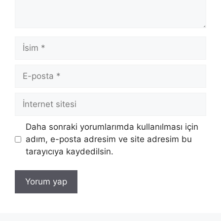
İsim
E-
posta
İnternet
sitesi
Daha sonraki yorumlarımda kullanılması için
adım, e-posta adresim ve site adresim bu
tarayıcıya kaydedilsin.