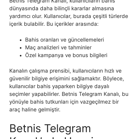
Betnis Telegram Kanalı, kullanıcıların bahis
dünyasında daha bilinçli kararlar almasına
yardımcı olur. Kullanıcılar, burada çeşitli türlerde
içerik bulabilir. Bu içerikler arasında:
Bahis oranları ve güncellemeleri
Maç analizleri ve tahminler
Özel kampanya ve bonus bilgileri
Kanalın çalışma prensibi, kullanıcıların hızlı ve
güvenilir bilgiye erişimini sağlamaktır. Böylece,
kullanıcılar bahis yaparken bilgiye dayalı
seçimler yapabilirler. Betnis Telegram Kanalı, bu
yönüyle bahis tutkunları için vazgeçilmez bir
araç haline gelmiştir.
Betnis Telegram