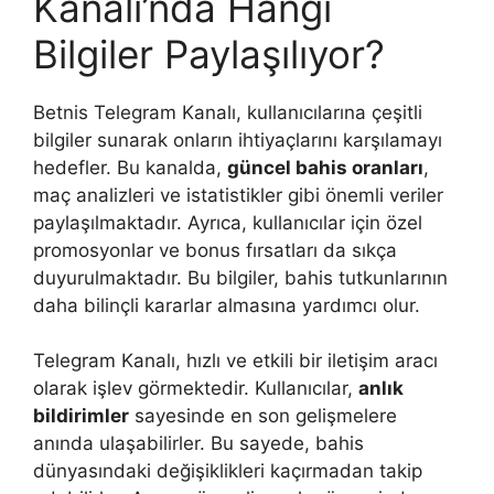
Kanalı’nda Hangi
Bilgiler Paylaşılıyor?
Betnis Telegram Kanalı, kullanıcılarına çeşitli
bilgiler sunarak onların ihtiyaçlarını karşılamayı
hedefler. Bu kanalda,
güncel bahis oranları
,
maç analizleri ve istatistikler gibi önemli veriler
paylaşılmaktadır. Ayrıca, kullanıcılar için özel
promosyonlar ve bonus fırsatları da sıkça
duyurulmaktadır. Bu bilgiler, bahis tutkunlarının
daha bilinçli kararlar almasına yardımcı olur.
Telegram Kanalı, hızlı ve etkili bir iletişim aracı
olarak işlev görmektedir. Kullanıcılar,
anlık
bildirimler
sayesinde en son gelişmelere
anında ulaşabilirler. Bu sayede, bahis
dünyasındaki değişiklikleri kaçırmadan takip