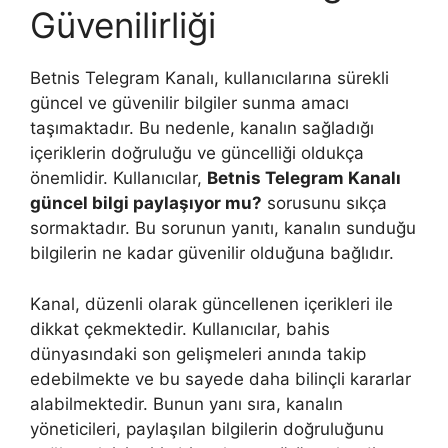
Güvenilirliği
Betnis Telegram Kanalı, kullanıcılarına sürekli
güncel ve güvenilir bilgiler sunma amacı
taşımaktadır. Bu nedenle, kanalın sağladığı
içeriklerin doğruluğu ve güncelliği oldukça
önemlidir. Kullanıcılar,
Betnis Telegram Kanalı
güncel bilgi paylaşıyor mu?
sorusunu sıkça
sormaktadır. Bu sorunun yanıtı, kanalın sunduğu
bilgilerin ne kadar güvenilir olduğuna bağlıdır.
Kanal, düzenli olarak güncellenen içerikleri ile
dikkat çekmektedir. Kullanıcılar, bahis
dünyasındaki son gelişmeleri anında takip
edebilmekte ve bu sayede daha bilinçli kararlar
alabilmektedir. Bunun yanı sıra, kanalın
yöneticileri, paylaşılan bilgilerin doğruluğunu