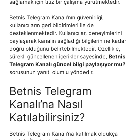
sağlamak için titiz bir çalışma yürütmektedir.
Betnis Telegram Kanalı’nın güvenirliği,
kullanıcıların geri bildirimleri ile de
desteklenmektedir. Kullanıcılar, deneyimlerini
paylaşarak kanalın sağladığı bilgilerin ne kadar
doğru olduğunu belirtebilmektedir. Özellikle,
sürekli güncellenen içerikler sayesinde,
Betnis
Telegram Kanalı güncel bilgi paylaşıyor mu?
sorusunun yanıtı olumlu yöndedir.
Betnis Telegram
Kanalı’na Nasıl
Katılabilirsiniz?
Betnis Telegram Kanalı’na katılmak oldukça