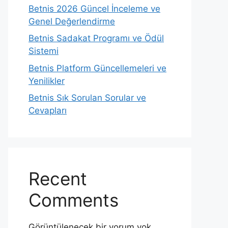
Betnis 2026 Güncel İnceleme ve
Genel Değerlendirme
Betnis Sadakat Programı ve Ödül
Sistemi
Betnis Platform Güncellemeleri ve
Yenilikler
Betnis Sık Sorulan Sorular ve
Cevapları
Recent
Comments
Görüntülenecek bir yorum yok.