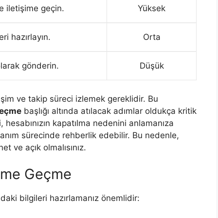
e iletişime geçin.
Yüksek
ri hazırlayın.
Orta
 olarak gönderin.
Düşük
şim ve takip süreci izlemek gereklidir. Bu
 Geçme
başlığı altında atılacak adımlar oldukça kritik
bi, hesabınızın kapatılma nedenini anlamanıza
anım sürecinde rehberlik edebilir. Bu nedenle,
et ve açık olmalısınız.
işime Geçme
ıdaki bilgileri hazırlamanız önemlidir: