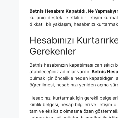
Betnis Hesabım Kapatıldı, Ne Yapmalıy
kullanıcı destek ile etkili bir iletişim kur
dikkatli bir yaklaşım, hesabınızı kurtarmak
Hesabınızı Kurtarırk
Gerekenler
Betnis hesabınızın kapatılması can sıkıcı
atabileceğiniz adımlar vardır.
Betnis Hesa
bulmak için öncelikle neden kapatıldığın
öğrenilmesi, hesabınızı yeniden açma süre
Hesabınızı kurtarmak için gerekli belgeleri 
kimlik belgesi, hesap bilgileri ve iletişim 
tam ve eksiksiz olmasına özen göstermelis
iletmek için ilgili müşteri hizmetleri ile i