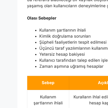
yaşamış olan kullanıcıların deneyimlerine
Olası Sebepler
Kullanım şartlarının ihlali
Kimlik doğrulama sorunları
Şüpheli faaliyetlerin tespit edilmesi
Üçüncü taraf yazılımlarının kullanım
Yetersiz hesap bakiyesi
Kullanıcı tarafından talep edilen işl
Zaman aşımına uğramış hesaplar
Sebep
Açık
Kullanım
Kuralların ihlal 
şartlarının ihlali
hesap kapa