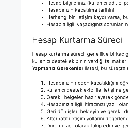
Hesap bilgileriniz (kullanıcı adı, e-p
Hesabınızın kapatılma tarihini
Herhangi bir iletişim kaydı varsa, bu
Hesapla ilgili yaşadığınız sorunları 
Hesap Kurtarma Süreci
Hesap kurtarma süreci, genellikle birkaç gü
kullanıcı destek ekibinin verdiği talimatlar
Yapmanız Gerekenler
listesi, bu süreçte 
Hesabınızın neden kapatıldığını öğr
Kullanıcı destek ekibi ile iletişime g
Gerekli belgeleri hazırlayarak gönd
Hesabınızla ilgili itirazınızı yazılı olar
Geri dönüşleri bekleyin ve gerekli d
Alternatif iletişim yollarını değerle
Durumu acil olarak takip edin ve ge