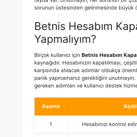
fayda var. Unutmayın, her sorunun bir çö
sorunun üstesinden gelinmesinde büyük 
Betnis Hesabım Kapa
Yapmalıyım?
Birçok kullanıcı için
Betnis Hesabım Kapat
kaynağıdır. Hesabınızın kapatılması, çeşi
karşısında atılacak adımlar oldukça önemlid
panik yapmamanız gerektiğini unutmayın. 
gereken adımları ve kullanıcı destek hizmetl
Aşama
Açık
1
Hesabınızı kontrol edi