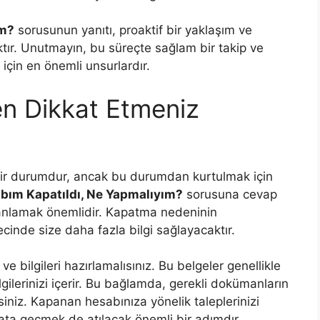
ım?
sorusunun yanıtı, proaktif bir yaklaşım ve
maktır. Unutmayın, bu süreçte sağlam bir takip ve
 için en önemli unsurlardır.
en Dikkat Etmeniz
 bir durumdur, ancak bu durumdan kurtulmak için
bım Kapatıldı, Ne Yapmalıyım?
sorusuna cevap
ı anlamak önemlidir. Kapatma nedeninin
cinde size daha fazla bilgi sağlayacaktır.
ve bilgileri hazırlamalısınız. Bu belgeler genellikle
bilgilerinizi içerir. Bu bağlamda, gerekli dokümanların
iniz. Kapanan hesabınıza yönelik taleplerinizi
rtibata geçmek de atılacak önemli bir adımdır.