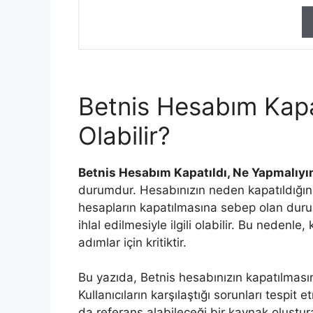
Betnis Hesabım Kapa
Olabilir?
Betnis Hesabım Kapatıldı, Ne Yapmalıy
durumdur. Hesabınızın neden kapatıldığını
hesapların kapatılmasına sebep olan duruml
ihlal edilmesiyle ilgili olabilir. Bu nedenl
adımlar için kritiktir.
Bu yazıda, Betnis hesabınızın kapatılmasın
Kullanıcıların karşılaştığı sorunları tespit
da referans alabileceği bir kaynak oluştu