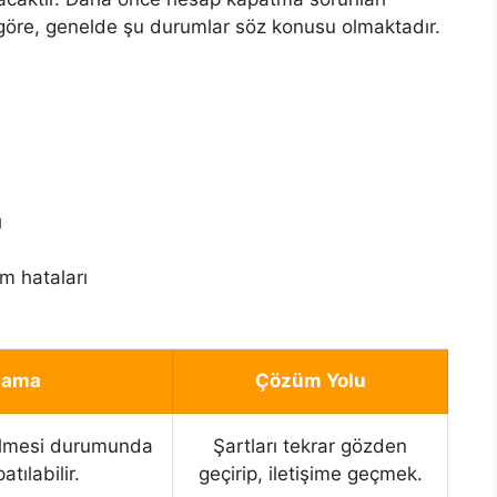
 göre, genelde şu durumlar söz konusu olmaktadır.
ı
em hataları
lama
Çözüm Yolu
edilmesi durumunda
Şartları tekrar gözden
tılabilir.
geçirip, iletişime geçmek.