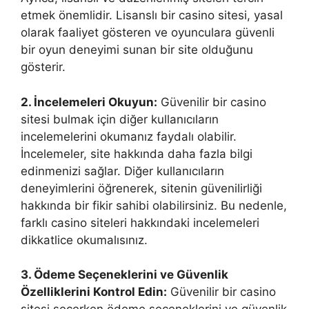
etmek önemlidir. Lisanslı bir casino sitesi, yasal
olarak faaliyet gösteren ve oyunculara güvenli
bir oyun deneyimi sunan bir site olduğunu
gösterir.
2. İncelemeleri Okuyun:
Güvenilir bir casino
sitesi bulmak için diğer kullanıcıların
incelemelerini okumanız faydalı olabilir.
İncelemeler, site hakkında daha fazla bilgi
edinmenizi sağlar. Diğer kullanıcıların
deneyimlerini öğrenerek, sitenin güvenilirliği
hakkında bir fikir sahibi olabilirsiniz. Bu nedenle,
farklı casino siteleri hakkındaki incelemeleri
dikkatlice okumalısınız.
3. Ödeme Seçeneklerini ve Güvenlik
Özelliklerini Kontrol Edin:
Güvenilir bir casino