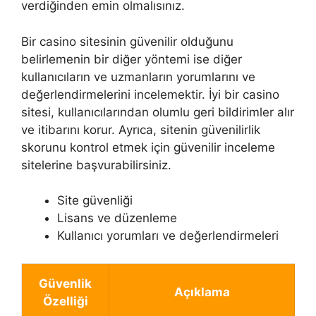
verdiğinden emin olmalısınız.
Bir casino sitesinin güvenilir olduğunu
belirlemenin bir diğer yöntemi ise diğer
kullanıcıların ve uzmanların yorumlarını ve
değerlendirmelerini incelemektir. İyi bir casino
sitesi, kullanıcılarından olumlu geri bildirimler alır
ve itibarını korur. Ayrıca, sitenin güvenilirlik
skorunu kontrol etmek için güvenilir inceleme
sitelerine başvurabilirsiniz.
Site güvenliği
Lisans ve düzenleme
Kullanıcı yorumları ve değerlendirmeleri
Güvenlik
Açıklama
Özelliği