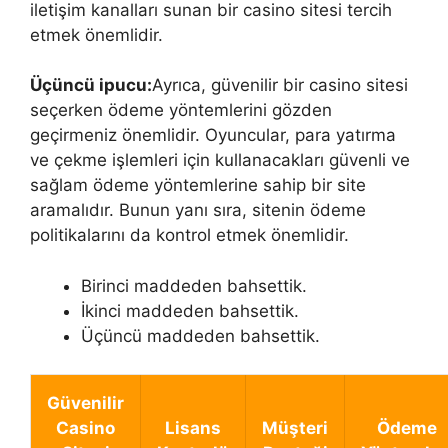
iletişim kanalları sunan bir casino sitesi tercih
etmek önemlidir.
Üçüncü ipucu:
Ayrıca, güvenilir bir casino sitesi
seçerken ödeme yöntemlerini gözden
geçirmeniz önemlidir. Oyuncular, para yatırma
ve çekme işlemleri için kullanacakları güvenli ve
sağlam ödeme yöntemlerine sahip bir site
aramalıdır. Bunun yanı sıra, sitenin ödeme
politikalarını da kontrol etmek önemlidir.
Birinci maddeden bahsettik.
İkinci maddeden bahsettik.
Üçüncü maddeden bahsettik.
Güvenilir
Casino
Lisans
Müşteri
Ödeme