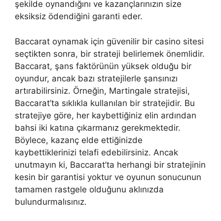
şekilde oynandığını ve kazançlarınızın size
eksiksiz ödendiğini garanti eder.
Baccarat oynamak için güvenilir bir casino sitesi
seçtikten sonra, bir strateji belirlemek önemlidir.
Baccarat, şans faktörünün yüksek olduğu bir
oyundur, ancak bazı stratejilerle şansınızı
artırabilirsiniz. Örneğin, Martingale stratejisi,
Baccarat’ta sıklıkla kullanılan bir stratejidir. Bu
stratejiye göre, her kaybettiğiniz elin ardından
bahsi iki katına çıkarmanız gerekmektedir.
Böylece, kazanç elde ettiğinizde
kaybettiklerinizi telafi edebilirsiniz. Ancak
unutmayın ki, Baccarat’ta herhangi bir stratejinin
kesin bir garantisi yoktur ve oyunun sonucunun
tamamen rastgele olduğunu aklınızda
bulundurmalısınız.