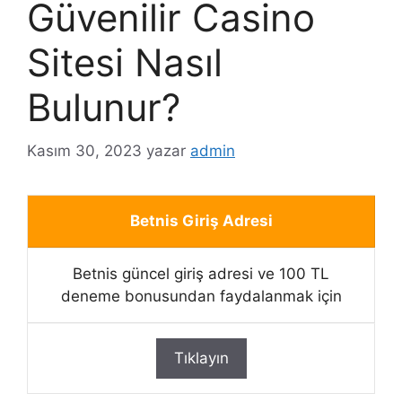
Güvenilir Casino
Sitesi Nasıl
Bulunur?
Kasım 30, 2023
yazar
admin
Betnis Giriş Adresi
Betnis güncel giriş adresi ve 100 TL
deneme bonusundan faydalanmak için
Tıklayın