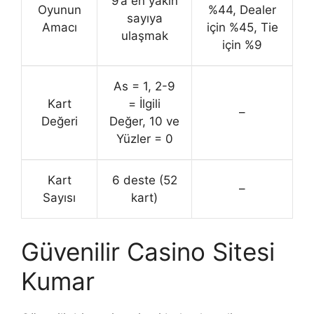
9’a en yakın
Oyunun
%44, Dealer
sayıya
Amacı
için %45, Tie
ulaşmak
için %9
As = 1, 2-9
Kart
= İlgili
–
Değeri
Değer, 10 ve
Yüzler = 0
Kart
6 deste (52
–
Sayısı
kart)
Güvenilir Casino Sitesi
Kumar