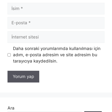
İsim
E-
posta
İnternet
sitesi
Daha sonraki yorumlarımda kullanılması için
adım, e-posta adresim ve site adresim bu
tarayıcıya kaydedilsin.
Ara