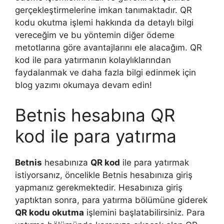
gerçekleştirmelerine imkan tanımaktadır. QR
kodu okutma işlemi hakkında da detaylı bilgi
vereceğim ve bu yöntemin diğer ödeme
metotlarına göre avantajlarını ele alacağım. QR
kod ile para yatırmanın kolaylıklarından
faydalanmak ve daha fazla bilgi edinmek için
blog yazımı okumaya devam edin!
Betnis hesabına QR
kod ile para yatırma
Betnis
hesabınıza
QR kod
ile para yatırmak
istiyorsanız, öncelikle Betnis hesabınıza giriş
yapmanız gerekmektedir. Hesabınıza giriş
yaptıktan sonra, para yatırma bölümüne giderek
QR kodu okutma
işlemini başlatabilirsiniz. Para