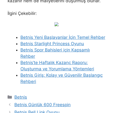
kazanır hem de maliyetlerini düşürmüş olurlar.
İlgini Çekebilir:
Betnis Yeni Başlayanlar İçin Temel Rehber
Betnis Starlight Princess Oyunu
Betnis Spor Bahisleri için Kapsamlı
Rehber
Betnis’te Haftalık Kazanç Raporu:
Oluşturma ve Yorumlama Yöntemleri
Betnis Giriş: Kolay ve Güvenilir Başlangıç
Rehberi
Kategoriler
Betnis
Betnis Günlük 600 Freespin
Betnis Bell Link Oyunu