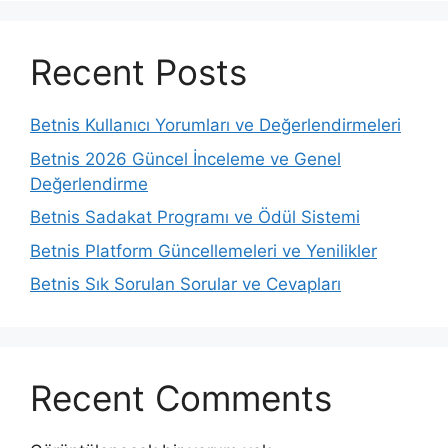
Recent Posts
Betnis Kullanıcı Yorumları ve Değerlendirmeleri
Betnis 2026 Güncel İnceleme ve Genel
Değerlendirme
Betnis Sadakat Programı ve Ödül Sistemi
Betnis Platform Güncellemeleri ve Yenilikler
Betnis Sık Sorulan Sorular ve Cevapları
Recent Comments