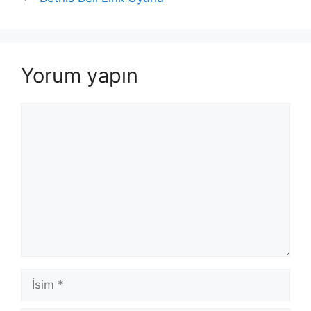
Yorum yapın
Yorum
İsim