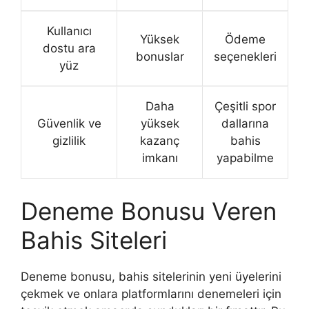
Kullanıcı
Yüksek
Ödeme
dostu ara
bonuslar
seçenekleri
yüz
Daha
Çeşitli spor
Güvenlik ve
yüksek
dallarına
gizlilik
kazanç
bahis
imkanı
yapabilme
Deneme Bonusu Veren
Bahis Siteleri
Deneme bonusu, bahis sitelerinin yeni üyelerini
çekmek ve onlara platformlarını denemeleri için