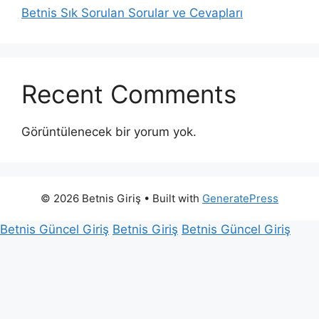
Betnis Sık Sorulan Sorular ve Cevapları
Recent Comments
Görüntülenecek bir yorum yok.
© 2026 Betnis Giriş
• Built with
GeneratePress
Betnis Güncel Giriş
Betnis Giriş
Betnis Güncel Giriş