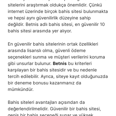
sitelerini araştırmak oldukça önemlidir. Çünkü
internet üzerinde birçok bahis sitesi bulunmakta
ve hepsi aynı güvenilirlik düzeyine sahip
değildir. Betnis adlı bahis sitesi, en güvenilir 10
bahis sitesi arasında yer alıyor.
En güvenilir bahis sitelerinin ortak özellikleri
arasında lisanslı olma, güvenli ödeme
seçenekleri sunma ve müşteri verilerini koruma
gibi unsurlar bulunur.
Betnis
bu kriterleri
karşılayan bir bahis sitesidir ve bu nedenle
tercih edilebilir. Ayrıca, siteye kayıt olduğunuzda
bir deneme bonusu kazanmanız da
mümkündür.
Bahis siteleri avantajları açısından da
değerlendirilmelidir. Güvenilir bir bahis sitesi,
geniş bir bahis seçeneği sunar ve yüksek