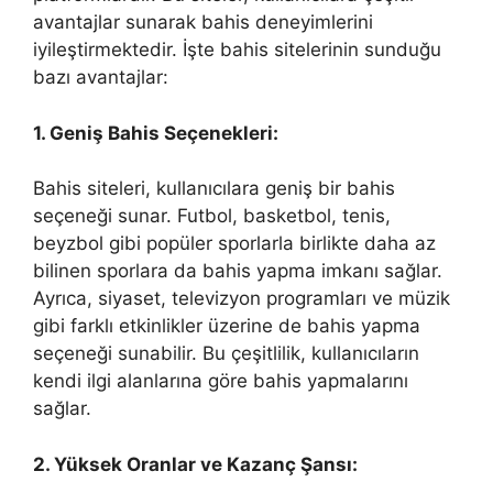
avantajlar sunarak bahis deneyimlerini
iyileştirmektedir. İşte bahis sitelerinin sunduğu
bazı avantajlar:
1. Geniş Bahis Seçenekleri:
Bahis siteleri, kullanıcılara geniş bir bahis
seçeneği sunar. Futbol, ​​basketbol, tenis,
beyzbol gibi popüler sporlarla birlikte daha az
bilinen sporlara da bahis yapma imkanı sağlar.
Ayrıca, siyaset, televizyon programları ve müzik
gibi farklı etkinlikler üzerine de bahis yapma
seçeneği sunabilir. Bu çeşitlilik, kullanıcıların
kendi ilgi alanlarına göre bahis yapmalarını
sağlar.
2. Yüksek Oranlar ve Kazanç Şansı: