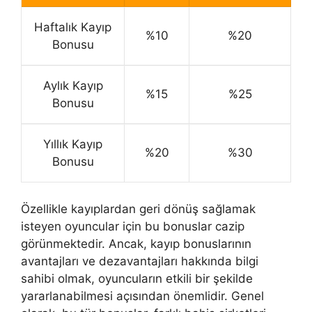
Haftalık Kayıp
%10
%20
Bonusu
Aylık Kayıp
%15
%25
Bonusu
Yıllık Kayıp
%20
%30
Bonusu
Özellikle kayıplardan geri dönüş sağlamak
isteyen oyuncular için bu bonuslar cazip
görünmektedir. Ancak, kayıp bonuslarının
avantajları ve dezavantajları hakkında bilgi
sahibi olmak, oyuncuların etkili bir şekilde
yararlanabilmesi açısından önemlidir. Genel