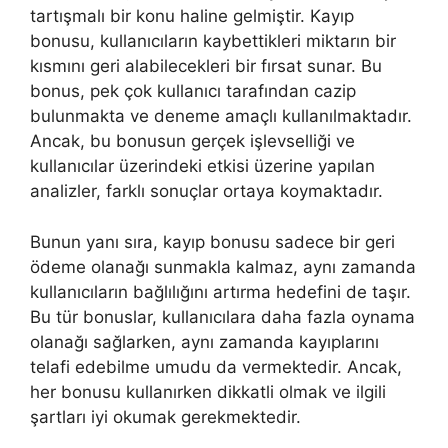
tartışmalı bir konu haline gelmiştir. Kayıp
bonusu, kullanıcıların kaybettikleri miktarın bir
kısmını geri alabilecekleri bir fırsat sunar. Bu
bonus, pek çok kullanıcı tarafından cazip
bulunmakta ve deneme amaçlı kullanılmaktadır.
Ancak, bu bonusun gerçek işlevselliği ve
kullanıcılar üzerindeki etkisi üzerine yapılan
analizler, farklı sonuçlar ortaya koymaktadır.
Bunun yanı sıra, kayıp bonusu sadece bir geri
ödeme olanağı sunmakla kalmaz, aynı zamanda
kullanıcıların bağlılığını artırma hedefini de taşır.
Bu tür bonuslar, kullanıcılara daha fazla oynama
olanağı sağlarken, aynı zamanda kayıplarını
telafi edebilme umudu da vermektedir. Ancak,
her bonusu kullanırken dikkatli olmak ve ilgili
şartları iyi okumak gerekmektedir.