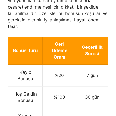
ve oyuncuları kumar oynama konusunda
cesaretlendirmemesi için dikkatli bir şekilde
kullanılmalıdır. Özellikle, bu bonusun koşulları ve
gereksinimlerinin iyi anlaşılması hayati önem
taşır.
Geri
Geçerlilik
Bonus Türü
Ödeme
Süresi
Oranı
Kayıp
%20
7 gün
Bonusu
Hoş Geldin
%100
30 gün
Bonusu
Yatırım