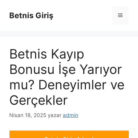
İçeriğe
atla
Betnis Giriş
Menü
Betnis Kayıp
Bonusu İşe Yarıyor
mu? Deneyimler ve
Gerçekler
Nisan 18, 2025
yazar
admin