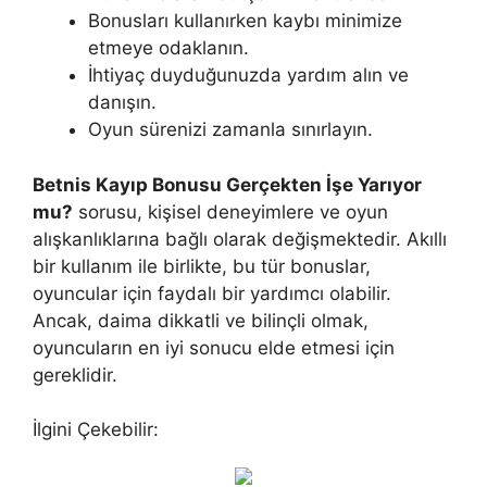
Bonusları kullanırken kaybı minimize
etmeye odaklanın.
İhtiyaç duyduğunuzda yardım alın ve
danışın.
Oyun sürenizi zamanla sınırlayın.
Betnis Kayıp Bonusu Gerçekten İşe Yarıyor
mu?
sorusu, kişisel deneyimlere ve oyun
alışkanlıklarına bağlı olarak değişmektedir. Akıllı
bir kullanım ile birlikte, bu tür bonuslar,
oyuncular için faydalı bir yardımcı olabilir.
Ancak, daima dikkatli ve bilinçli olmak,
oyuncuların en iyi sonucu elde etmesi için
gereklidir.
İlgini Çekebilir: