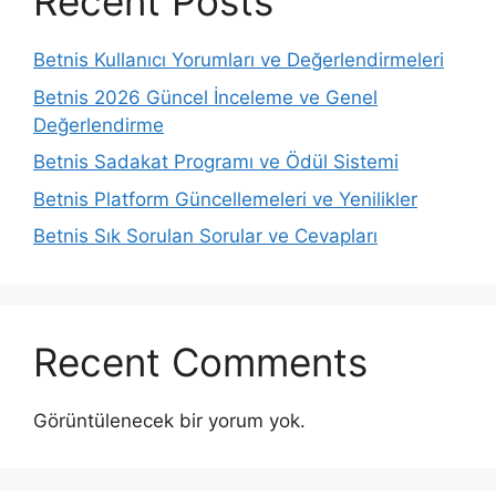
Recent Posts
Betnis Kullanıcı Yorumları ve Değerlendirmeleri
Betnis 2026 Güncel İnceleme ve Genel
Değerlendirme
Betnis Sadakat Programı ve Ödül Sistemi
Betnis Platform Güncellemeleri ve Yenilikler
Betnis Sık Sorulan Sorular ve Cevapları
Recent Comments
Görüntülenecek bir yorum yok.