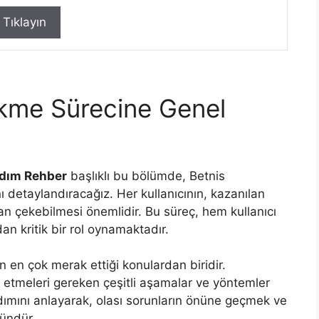
Tıklayın
kme Sürecine Genel
Adım Rehber
başlıklı bu bölümde, Betnis
 detaylandıracağız. Her kullanıcının, kazanılan
dan çekebilmesi önemlidir. Bu süreç, hem kullanıcı
n kritik bir rol oynamaktadır.
n en çok merak ettiği konulardan biridir.
at etmeleri gereken çeşitli aşamalar ve yöntemler
dımını anlayarak, olası sorunların önüne geçmek ve
ündür.