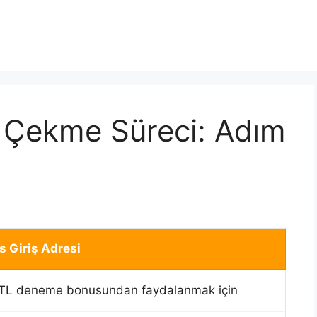
ç Çekme Süreci: Adım
s Giriş Adresi
00 TL deneme bonusundan faydalanmak için