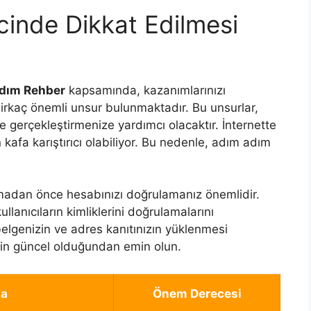
inde Dikkat Edilmesi
Adım Rehber
kapsamında, kazanımlarınızı
rkaç önemli unsur bulunmaktadır. Bu unsurlar,
de gerçekleştirmenize yardımcı olacaktır. İnternette
n kafa karıştırıcı olabiliyor. Bu nedenle, adım adım
madan önce hesabınızı doğrulamanız önemlidir.
ullanıcıların kimliklerini doğrulamalarını
belgenizin ve adres kanıtınızın yüklenmesi
erin güncel olduğundan emin olun.
ma
Önem Derecesi