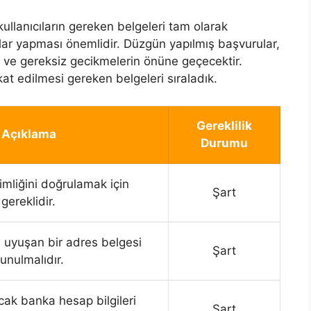
ullanıcıların gereken belgeleri tam olarak
r yapması önemlidir. Düzgün yapılmış başvurular,
k ve gereksiz gecikmelerin önüne geçecektir.
at edilmesi gereken belgeleri sıraladık.
Gereklilik
Açıklama
Durumu
kimliğini doğrulamak için
Şart
gereklidir.
e uyuşan bir adres belgesi
Şart
unulmalıdır.
ak banka hesap bilgileri
Şart