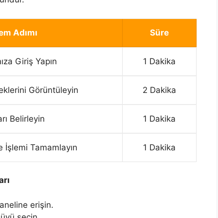
lem Adımı
Süre
ıza Giriş Yapın
1 Dakika
klerini Görüntüleyin
2 Dakika
rı Belirleyin
1 Dakika
e İşlemi Tamamlayın
1 Dakika
arı
aneline erişin.
nüyü seçin.