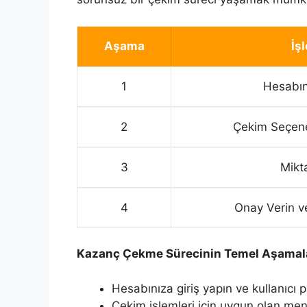
Aşama
İş
1
Hesabın
2
Çekim Seçene
3
Mikta
4
Onay Verin v
Kazanç Çekme Sürecinin Temel Aşamal
Hesabınıza giriş yapın ve kullanıcı p
Çekim işlemleri için uygun olan me