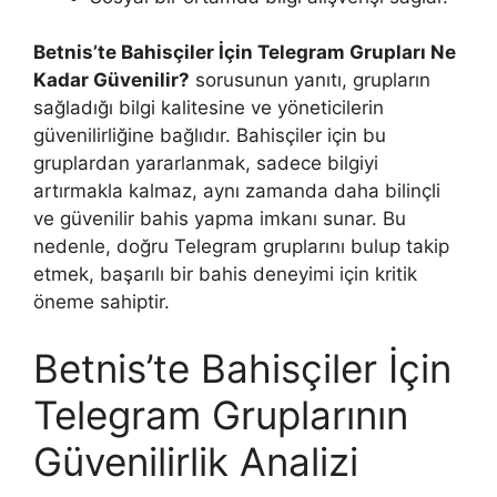
Betnis’te Bahisçiler İçin Telegram Grupları Ne
Kadar Güvenilir?
sorusunun yanıtı, grupların
sağladığı bilgi kalitesine ve yöneticilerin
güvenilirliğine bağlıdır. Bahisçiler için bu
gruplardan yararlanmak, sadece bilgiyi
artırmakla kalmaz, aynı zamanda daha bilinçli
ve güvenilir bahis yapma imkanı sunar. Bu
nedenle, doğru Telegram gruplarını bulup takip
etmek, başarılı bir bahis deneyimi için kritik
öneme sahiptir.
Betnis’te Bahisçiler İçin
Telegram Gruplarının
Güvenilirlik Analizi