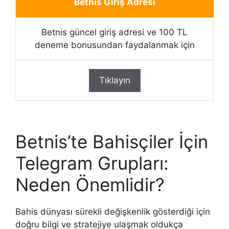
Betnis Giriş Adresi
Betnis güncel giriş adresi ve 100 TL
deneme bonusundan faydalanmak için
Tıklayın
Betnis’te Bahisçiler İçin
Telegram Grupları:
Neden Önemlidir?
Bahis dünyası sürekli değişkenlik gösterdiği için
doğru bilgi ve stratejiye ulaşmak oldukça