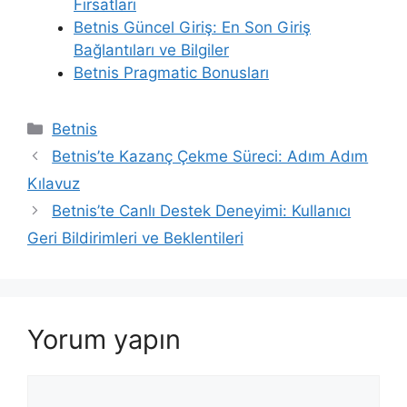
Fırsatları
Betnis Güncel Giriş: En Son Giriş
Bağlantıları ve Bilgiler
Betnis Pragmatic Bonusları
Kategoriler
Betnis
Betnis’te Kazanç Çekme Süreci: Adım Adım
Kılavuz
Betnis’te Canlı Destek Deneyimi: Kullanıcı
Geri Bildirimleri ve Beklentileri
Yorum yapın
Yorum