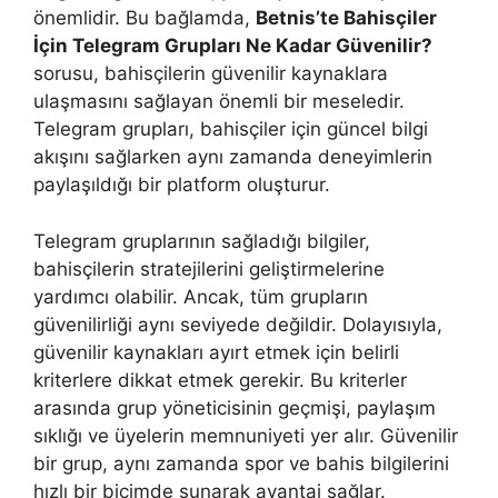
önemlidir. Bu bağlamda,
Betnis’te Bahisçiler
İçin Telegram Grupları Ne Kadar Güvenilir?
sorusu, bahisçilerin güvenilir kaynaklara
ulaşmasını sağlayan önemli bir meseledir.
Telegram grupları, bahisçiler için güncel bilgi
akışını sağlarken aynı zamanda deneyimlerin
paylaşıldığı bir platform oluşturur.
Telegram gruplarının sağladığı bilgiler,
bahisçilerin stratejilerini geliştirmelerine
yardımcı olabilir. Ancak, tüm grupların
güvenilirliği aynı seviyede değildir. Dolayısıyla,
güvenilir kaynakları ayırt etmek için belirli
kriterlere dikkat etmek gerekir. Bu kriterler
arasında grup yöneticisinin geçmişi, paylaşım
sıklığı ve üyelerin memnuniyeti yer alır. Güvenilir
bir grup, aynı zamanda spor ve bahis bilgilerini
hızlı bir biçimde sunarak avantaj sağlar.