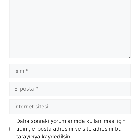
İsim
E-
posta
İnternet
sitesi
Daha sonraki yorumlarımda kullanılması için
adım, e-posta adresim ve site adresim bu
tarayıcıya kaydedilsin.