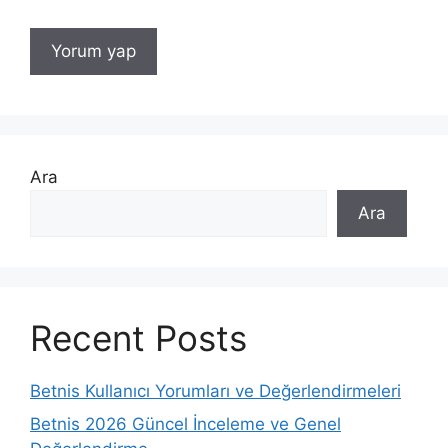
Ara
Ara
Recent Posts
Betnis Kullanıcı Yorumları ve Değerlendirmeleri
Betnis 2026 Güncel İnceleme ve Genel