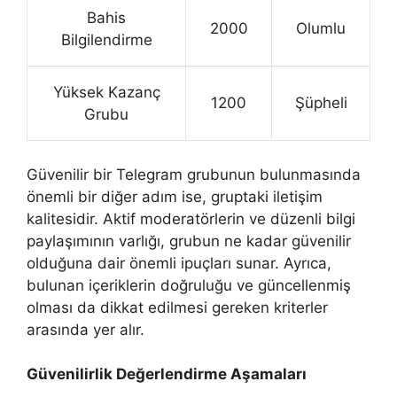
Bahis
2000
Olumlu
Bilgilendirme
Yüksek Kazanç
1200
Şüpheli
Grubu
Güvenilir bir Telegram grubunun bulunmasında
önemli bir diğer adım ise, gruptaki iletişim
kalitesidir. Aktif moderatörlerin ve düzenli bilgi
paylaşımının varlığı, grubun ne kadar güvenilir
olduğuna dair önemli ipuçları sunar. Ayrıca,
bulunan içeriklerin doğruluğu ve güncellenmiş
olması da dikkat edilmesi gereken kriterler
arasında yer alır.
Güvenilirlik Değerlendirme Aşamaları