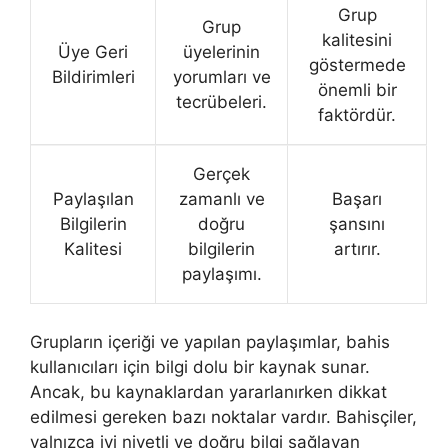
Grup
Grup
kalitesini
Üye Geri
üyelerinin
göstermede
Bildirimleri
yorumları ve
önemli bir
tecrübeleri.
faktördür.
Gerçek
Paylaşılan
zamanlı ve
Başarı
Bilgilerin
doğru
şansını
Kalitesi
bilgilerin
artırır.
paylaşımı.
Grupların içeriği ve yapılan paylaşımlar, bahis
kullanıcıları için bilgi dolu bir kaynak sunar.
Ancak, bu kaynaklardan yararlanırken dikkat
edilmesi gereken bazı noktalar vardır. Bahisçiler,
yalnızca iyi niyetli ve doğru bilgi sağlayan