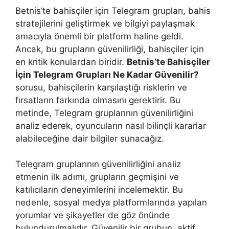
Betnis’te bahisçiler için Telegram grupları, bahis
stratejilerini geliştirmek ve bilgiyi paylaşmak
amacıyla önemli bir platform haline geldi.
Ancak, bu grupların güvenilirliği, bahisçiler için
en kritik konulardan biridir.
Betnis’te Bahisçiler
İçin Telegram Grupları Ne Kadar Güvenilir?
sorusu, bahisçilerin karşılaştığı risklerin ve
fırsatların farkında olmasını gerektirir. Bu
metinde, Telegram gruplarının güvenilirliğini
analiz ederek, oyuncuların nasıl bilinçli kararlar
alabileceğine dair bilgiler sunacağız.
Telegram gruplarının güvenilirliğini analiz
etmenin ilk adımı, grupların geçmişini ve
katılıcıların deneyimlerini incelemektir. Bu
nedenle, sosyal medya platformlarında yapılan
yorumlar ve şikayetler de göz önünde
bulundurulmalıdır. Güvenilir bir grubun, aktif