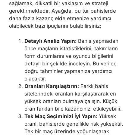
sağlamak, dikkatli bir yaklaşım ve strateji
gerektirmektedir. Aşağıda, bu tür bahislerde
daha fazla kazanç elde etmenize yardımcı
olabilecek bazı ipuçlarını bulabilirsiniz:
Detaylı Analiz Yapın:
Bahis yapmadan
önce maçların istatistiklerini, takımların
form durumlarını ve oyuncu bilgilerini
detaylı bir şekilde inceleyin. Bu veriler,
doğru tahminler yapmanıza yardımcı
olacaktır.
Oranları Karşılaştırın:
Farklı bahis
sitelerindeki oranları karşılaştırarak en
yüksek oranları bulmaya çalışın. Küçük
oran farkları bile kazancınızı etkileyebilir.
Tek Maç Seçiminizi İyi Yapın:
Yüksek
oranlı bahislerde genellikle risk yüksektir.
Tek bir maç üzerinde yoğunlaşarak