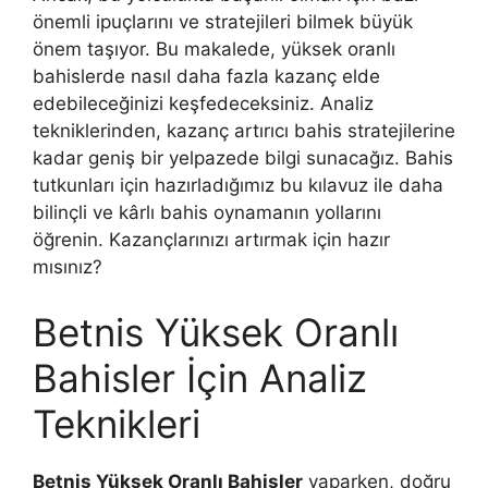
önemli ipuçlarını ve stratejileri bilmek büyük
önem taşıyor. Bu makalede, yüksek oranlı
bahislerde nasıl daha fazla kazanç elde
edebileceğinizi keşfedeceksiniz. Analiz
tekniklerinden, kazanç artırıcı bahis stratejilerine
kadar geniş bir yelpazede bilgi sunacağız. Bahis
tutkunları için hazırladığımız bu kılavuz ile daha
bilinçli ve kârlı bahis oynamanın yollarını
öğrenin. Kazançlarınızı artırmak için hazır
mısınız?
Betnis Yüksek Oranlı
Bahisler İçin Analiz
Teknikleri
Betnis Yüksek Oranlı Bahisler
yaparken, doğru