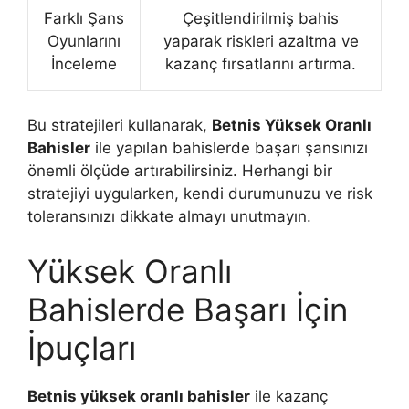
Farklı Şans
Çeşitlendirilmiş bahis
Oyunlarını
yaparak riskleri azaltma ve
İnceleme
kazanç fırsatlarını artırma.
Bu stratejileri kullanarak,
Betnis Yüksek Oranlı
Bahisler
ile yapılan bahislerde başarı şansınızı
önemli ölçüde artırabilirsiniz. Herhangi bir
stratejiyi uygularken, kendi durumunuzu ve risk
toleransınızı dikkate almayı unutmayın.
Yüksek Oranlı
Bahislerde Başarı İçin
İpuçları
Betnis yüksek oranlı bahisler
ile kazanç