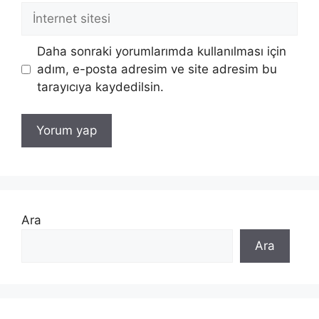
İnternet
sitesi
Daha sonraki yorumlarımda kullanılması için
adım, e-posta adresim ve site adresim bu
tarayıcıya kaydedilsin.
Ara
Ara