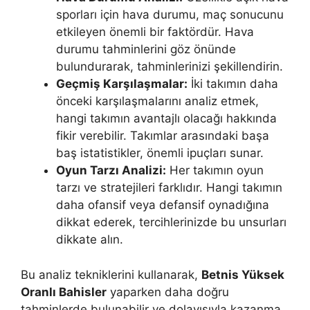
sporları için hava durumu, maç sonucunu
etkileyen önemli bir faktördür. Hava
durumu tahminlerini göz önünde
bulundurarak, tahminlerinizi şekillendirin.
Geçmiş Karşılaşmalar:
İki takımın daha
önceki karşılaşmalarını analiz etmek,
hangi takımın avantajlı olacağı hakkında
fikir verebilir. Takımlar arasındaki başa
baş istatistikler, önemli ipuçları sunar.
Oyun Tarzı Analizi:
Her takımın oyun
tarzı ve stratejileri farklıdır. Hangi takımın
daha ofansif veya defansif oynadığına
dikkat ederek, tercihlerinizde bu unsurları
dikkate alın.
Bu analiz tekniklerini kullanarak,
Betnis Yüksek
Oranlı Bahisler
yaparken daha doğru
tahminlerde bulunabilir ve dolayısıyla kazanma