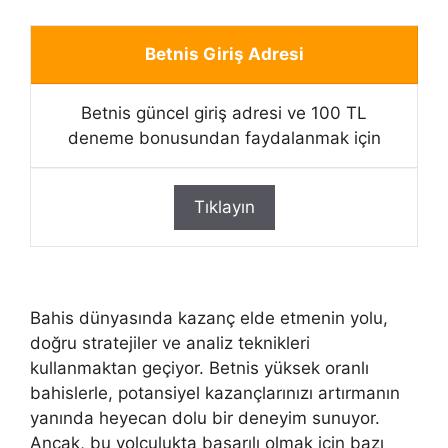
Betnis Giriş Adresi
Betnis güncel giriş adresi ve 100 TL
deneme bonusundan faydalanmak için
Tıklayın
Bahis dünyasında kazanç elde etmenin yolu,
doğru stratejiler ve analiz teknikleri
kullanmaktan geçiyor. Betnis yüksek oranlı
bahislerle, potansiyel kazançlarınızı artırmanın
yanında heyecan dolu bir deneyim sunuyor.
Ancak, bu yolculukta başarılı olmak için bazı