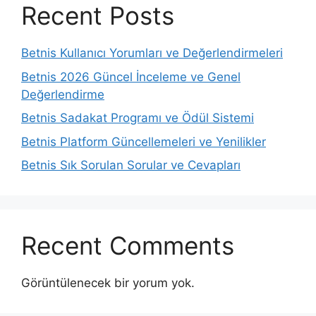
Recent Posts
Betnis Kullanıcı Yorumları ve Değerlendirmeleri
Betnis 2026 Güncel İnceleme ve Genel
Değerlendirme
Betnis Sadakat Programı ve Ödül Sistemi
Betnis Platform Güncellemeleri ve Yenilikler
Betnis Sık Sorulan Sorular ve Cevapları
Recent Comments
Görüntülenecek bir yorum yok.