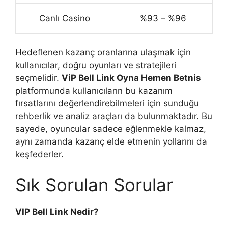
Canlı Casino
%93 – %96
Hedeflenen kazanç oranlarına ulaşmak için
kullanıcılar, doğru oyunları ve stratejileri
seçmelidir.
ViP Bell Link Oyna Hemen Betnis
platformunda kullanıcıların bu kazanım
fırsatlarını değerlendirebilmeleri için sunduğu
rehberlik ve analiz araçları da bulunmaktadır. Bu
sayede, oyuncular sadece eğlenmekle kalmaz,
aynı zamanda kazanç elde etmenin yollarını da
keşfederler.
Sık Sorulan Sorular
VIP Bell Link Nedir?