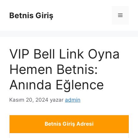
İçeriğe
atla
Betnis Giriş
Menü
VIP Bell Link Oyna
Hemen Betnis:
Anında Eğlence
Kasım 20, 2024
yazar
admin
Betnis Giriş Adresi