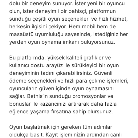
dolu bir deneyim sunuyor. İster yeni bir oyuncu
olun, ister deneyimli bir bahisçi, platformun
sunduğu çeşitli oyun seçenekleri ve hızlı hizmet,
herkesin ilgisini çekiyor. Hem mobil hem de
masaüstü uyumluluğu sayesinde, istediğiniz her
yerden oyun oynama imkanı buluyorsunuz.
Bu platformda, yüksek kaliteli grafikler ve
kullanıcı dostu arayüz ile sürükleyici bir oyun
deneyiminin tadını çıkarabilirsiniz. Güvenli
ödeme seçenekleri ve hızlı para çekme işlemleri,
oyuncuların güven içinde oyun oynamasını
sağlar. Betnis’in sunduğu promosyonlar ve
bonuslar ile kazancınızı artırarak daha fazla
eğlence yaşama fırsatına sahip olursunuz.
Oyun başlatmak için gereken tüm adımlar
oldukça basit. Kayıt işleminizin ardından canlı