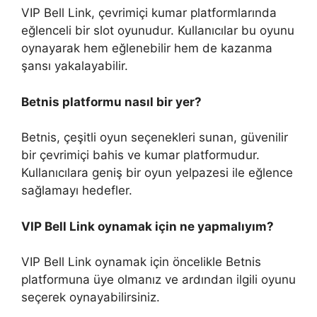
VIP Bell Link, çevrimiçi kumar platformlarında
eğlenceli bir slot oyunudur. Kullanıcılar bu oyunu
oynayarak hem eğlenebilir hem de kazanma
şansı yakalayabilir.
Betnis platformu nasıl bir yer?
Betnis, çeşitli oyun seçenekleri sunan, güvenilir
bir çevrimiçi bahis ve kumar platformudur.
Kullanıcılara geniş bir oyun yelpazesi ile eğlence
sağlamayı hedefler.
VIP Bell Link oynamak için ne yapmalıyım?
VIP Bell Link oynamak için öncelikle Betnis
platformuna üye olmanız ve ardından ilgili oyunu
seçerek oynayabilirsiniz.