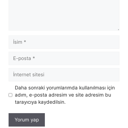
İsim
E-
posta
İnternet
sitesi
Daha sonraki yorumlarımda kullanılması için
adım, e-posta adresim ve site adresim bu
tarayıcıya kaydedilsin.