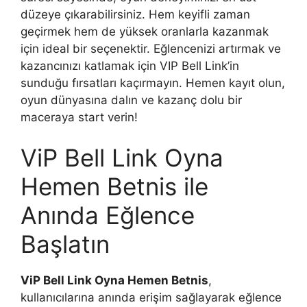
düzeye çıkarabilirsiniz. Hem keyifli zaman
geçirmek hem de yüksek oranlarla kazanmak
için ideal bir seçenektir. Eğlencenizi artırmak ve
kazancınızı katlamak için VIP Bell Link’in
sunduğu fırsatları kaçırmayın. Hemen kayıt olun,
oyun dünyasına dalın ve kazanç dolu bir
maceraya start verin!
ViP Bell Link Oyna
Hemen Betnis ile
Anında Eğlence
Başlatın
ViP Bell Link Oyna Hemen Betnis
,
kullanıcılarına anında erişim sağlayarak eğlence