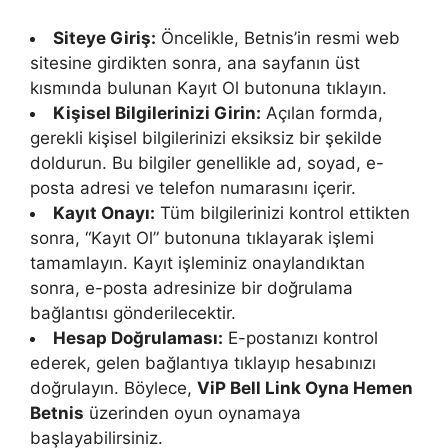
Siteye Giriş:
Öncelikle, Betnis’in resmi web
sitesine girdikten sonra, ana sayfanın üst
kısmında bulunan Kayıt Ol butonuna tıklayın.
Kişisel Bilgilerinizi Girin:
Açılan formda,
gerekli kişisel bilgilerinizi eksiksiz bir şekilde
doldurun. Bu bilgiler genellikle ad, soyad, e-
posta adresi ve telefon numarasını içerir.
Kayıt Onayı:
Tüm bilgilerinizi kontrol ettikten
sonra, “Kayıt Ol” butonuna tıklayarak işlemi
tamamlayın. Kayıt işleminiz onaylandıktan
sonra, e-posta adresinize bir doğrulama
bağlantısı gönderilecektir.
Hesap Doğrulaması:
E-postanızı kontrol
ederek, gelen bağlantıya tıklayıp hesabınızı
doğrulayın. Böylece,
ViP Bell Link Oyna Hemen
Betnis
üzerinden oyun oynamaya
başlayabilirsiniz.