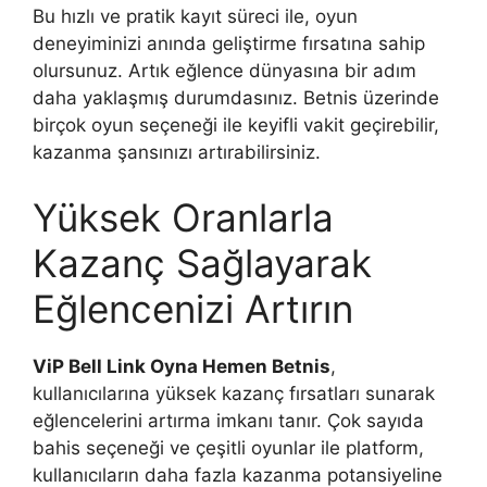
Bu hızlı ve pratik kayıt süreci ile, oyun
deneyiminizi anında geliştirme fırsatına sahip
olursunuz. Artık eğlence dünyasına bir adım
daha yaklaşmış durumdasınız. Betnis üzerinde
birçok oyun seçeneği ile keyifli vakit geçirebilir,
kazanma şansınızı artırabilirsiniz.
Yüksek Oranlarla
Kazanç Sağlayarak
Eğlencenizi Artırın
ViP Bell Link Oyna Hemen Betnis
,
kullanıcılarına yüksek kazanç fırsatları sunarak
eğlencelerini artırma imkanı tanır. Çok sayıda
bahis seçeneği ve çeşitli oyunlar ile platform,
kullanıcıların daha fazla kazanma potansiyeline