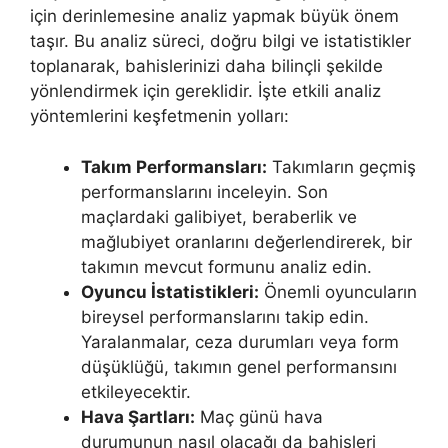
için derinlemesine analiz yapmak büyük önem
taşır. Bu analiz süreci, doğru bilgi ve istatistikler
toplanarak, bahislerinizi daha bilinçli şekilde
yönlendirmek için gereklidir. İşte etkili analiz
yöntemlerini keşfetmenin yolları:
Takım Performansları:
Takımların geçmiş
performanslarını inceleyin. Son
maçlardaki galibiyet, beraberlik ve
mağlubiyet oranlarını değerlendirerek, bir
takımın mevcut formunu analiz edin.
Oyuncu İstatistikleri:
Önemli oyuncuların
bireysel performanslarını takip edin.
Yaralanmalar, ceza durumları veya form
düşüklüğü, takımın genel performansını
etkileyecektir.
Hava Şartları:
Maç günü hava
durumunun nasıl olacağı da bahisleri