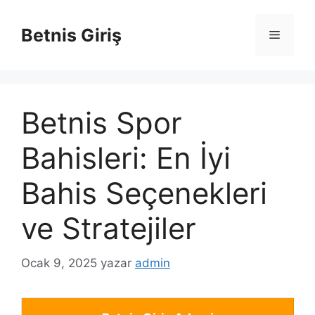
İçeriğe
atla
Betnis Giriş
Menü
Betnis Spor
Bahisleri: En İyi
Bahis Seçenekleri
ve Stratejiler
Ocak 9, 2025
yazar
admin