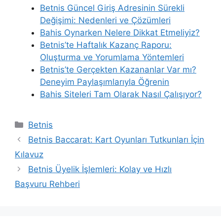
Betnis Güncel Giriş Adresinin Sürekli
Değişimi: Nedenleri ve Çözümleri
Bahis Oynarken Nelere Dikkat Etmeliyiz?
Betnis’te Haftalık Kazanç Raporu:
Oluşturma ve Yorumlama Yöntemleri
Betnis’te Gerçekten Kazananlar Var mı?
Deneyim Paylaşımlarıyla Öğrenin
Bahis Siteleri Tam Olarak Nasıl Çalışıyor?
Kategoriler
Betnis
Betnis Baccarat: Kart Oyunları Tutkunları İçin
Kılavuz
Betnis Üyelik İşlemleri: Kolay ve Hızlı
Başvuru Rehberi