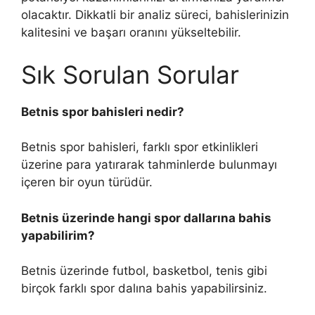
olacaktır. Dikkatli bir analiz süreci, bahislerinizin
kalitesini ve başarı oranını yükseltebilir.
Sık Sorulan Sorular
Betnis spor bahisleri nedir?
Betnis spor bahisleri, farklı spor etkinlikleri
üzerine para yatırarak tahminlerde bulunmayı
içeren bir oyun türüdür.
Betnis üzerinde hangi spor dallarına bahis
yapabilirim?
Betnis üzerinde futbol, basketbol, tenis gibi
birçok farklı spor dalına bahis yapabilirsiniz.