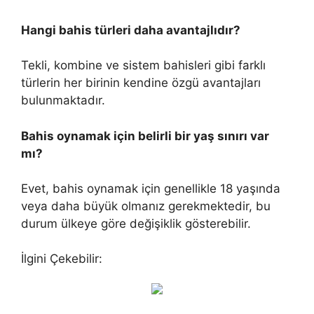
Hangi bahis türleri daha avantajlıdır?
Tekli, kombine ve sistem bahisleri gibi farklı
türlerin her birinin kendine özgü avantajları
bulunmaktadır.
Bahis oynamak için belirli bir yaş sınırı var
mı?
Evet, bahis oynamak için genellikle 18 yaşında
veya daha büyük olmanız gerekmektedir, bu
durum ülkeye göre değişiklik gösterebilir.
İlgini Çekebilir: