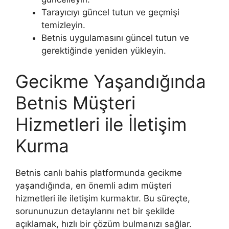
Tarayıcıyı güncel tutun ve geçmişi
temizleyin.
Betnis uygulamasını güncel tutun ve
gerektiğinde yeniden yükleyin.
Gecikme Yaşandığında
Betnis Müşteri
Hizmetleri ile İletişim
Kurma
Betnis canlı bahis platformunda gecikme
yaşandığında, en önemli adım müşteri
hizmetleri ile iletişim kurmaktır. Bu süreçte,
sorununuzun detaylarını net bir şekilde
açıklamak, hızlı bir çözüm bulmanızı sağlar.