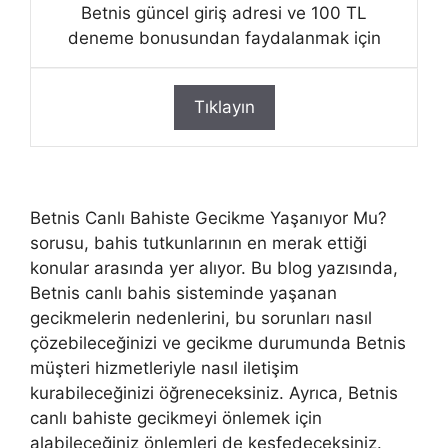
Betnis güncel giriş adresi ve 100 TL
deneme bonusundan faydalanmak için
Tıklayın
Betnis Canlı Bahiste Gecikme Yaşanıyor Mu?
sorusu, bahis tutkunlarının en merak ettiği
konular arasında yer alıyor. Bu blog yazısında,
Betnis canlı bahis sisteminde yaşanan
gecikmelerin nedenlerini, bu sorunları nasıl
çözebileceğinizi ve gecikme durumunda Betnis
müşteri hizmetleriyle nasıl iletişim
kurabileceğinizi öğreneceksiniz. Ayrıca, Betnis
canlı bahiste gecikmeyi önlemek için
alabileceğiniz önlemleri de keşfedeceksiniz.