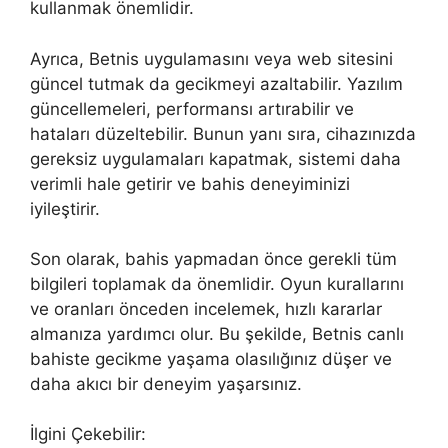
kullanmak önemlidir.
Ayrıca, Betnis uygulamasını veya web sitesini
güncel tutmak da gecikmeyi azaltabilir. Yazılım
güncellemeleri, performansı artırabilir ve
hataları düzeltebilir. Bunun yanı sıra, cihazınızda
gereksiz uygulamaları kapatmak, sistemi daha
verimli hale getirir ve bahis deneyiminizi
iyileştirir.
Son olarak, bahis yapmadan önce gerekli tüm
bilgileri toplamak da önemlidir. Oyun kurallarını
ve oranları önceden incelemek, hızlı kararlar
almanıza yardımcı olur. Bu şekilde, Betnis canlı
bahiste gecikme yaşama olasılığınız düşer ve
daha akıcı bir deneyim yaşarsınız.
İlgini Çekebilir: