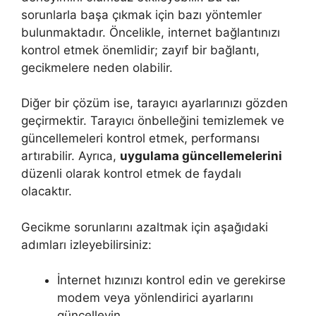
sorunlarla başa çıkmak için bazı yöntemler
bulunmaktadır. Öncelikle, internet bağlantınızı
kontrol etmek önemlidir; zayıf bir bağlantı,
gecikmelere neden olabilir.
Diğer bir çözüm ise, tarayıcı ayarlarınızı gözden
geçirmektir. Tarayıcı önbelleğini temizlemek ve
güncellemeleri kontrol etmek, performansı
artırabilir. Ayrıca,
uygulama güncellemelerini
düzenli olarak kontrol etmek de faydalı
olacaktır.
Gecikme sorunlarını azaltmak için aşağıdaki
adımları izleyebilirsiniz:
İnternet hızınızı kontrol edin ve gerekirse
modem veya yönlendirici ayarlarını
güncelleyin.