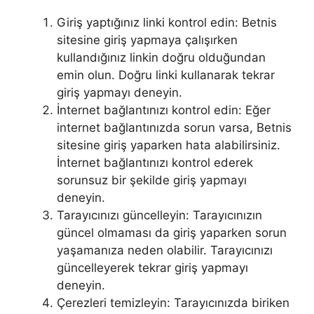
Giriş yaptığınız linki kontrol edin: Betnis
sitesine giriş yapmaya çalışırken
kullandığınız linkin doğru olduğundan
emin olun. Doğru linki kullanarak tekrar
giriş yapmayı deneyin.
İnternet bağlantınızı kontrol edin: Eğer
internet bağlantınızda sorun varsa, Betnis
sitesine giriş yaparken hata alabilirsiniz.
İnternet bağlantınızı kontrol ederek
sorunsuz bir şekilde giriş yapmayı
deneyin.
Tarayıcınızı güncelleyin: Tarayıcınızın
güncel olmaması da giriş yaparken sorun
yaşamanıza neden olabilir. Tarayıcınızı
güncelleyerek tekrar giriş yapmayı
deneyin.
Çerezleri temizleyin: Tarayıcınızda biriken