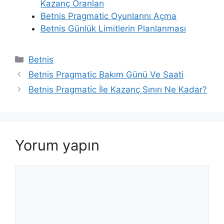
Kazanç Oranları
Betnis Pragmatic Oyunlarını Açma
Betnis Günlük Limitlerin Planlanması
Kategoriler
Betnis
Betnis Pragmatic Bakım Günü Ve Saati
Betnis Pragmatic İle Kazanç Sınırı Ne Kadar?
Yorum yapın
Yorum