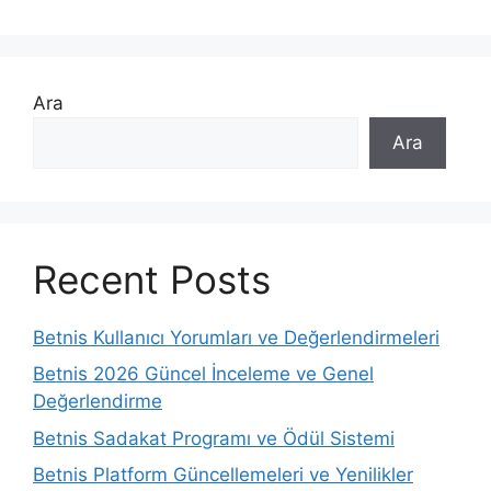
Ara
Ara
Recent Posts
Betnis Kullanıcı Yorumları ve Değerlendirmeleri
Betnis 2026 Güncel İnceleme ve Genel
Değerlendirme
Betnis Sadakat Programı ve Ödül Sistemi
Betnis Platform Güncellemeleri ve Yenilikler