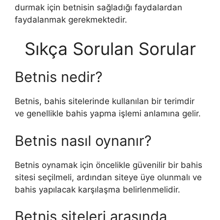
durmak için betnisin sağladığı faydalardan
faydalanmak gerekmektedir.
Sıkça Sorulan Sorular
Betnis nedir?
Betnis, bahis sitelerinde kullanılan bir terimdir
ve genellikle bahis yapma işlemi anlamına gelir.
Betnis nasıl oynanır?
Betnis oynamak için öncelikle güvenilir bir bahis
sitesi seçilmeli, ardından siteye üye olunmalı ve
bahis yapılacak karşılaşma belirlenmelidir.
Betnis siteleri arasında