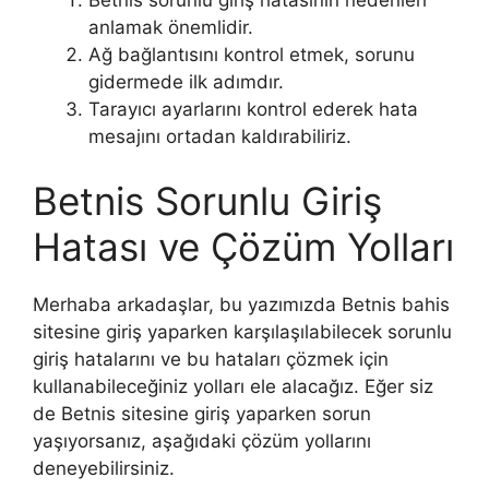
anlamak önemlidir.
Ağ bağlantısını kontrol etmek, sorunu
gidermede ilk adımdır.
Tarayıcı ayarlarını kontrol ederek hata
mesajını ortadan kaldırabiliriz.
Betnis Sorunlu Giriş
Hatası ve Çözüm Yolları
Merhaba arkadaşlar, bu yazımızda Betnis bahis
sitesine giriş yaparken karşılaşılabilecek sorunlu
giriş hatalarını ve bu hataları çözmek için
kullanabileceğiniz yolları ele alacağız. Eğer siz
de Betnis sitesine giriş yaparken sorun
yaşıyorsanız, aşağıdaki çözüm yollarını
deneyebilirsiniz.