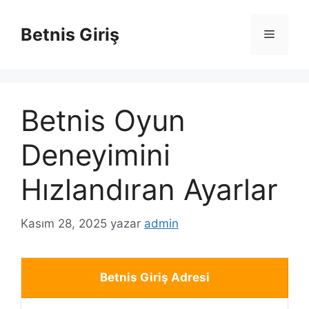
İçeriğe
atla
Betnis Giriş
Menü
Betnis Oyun
Deneyimini
Hızlandıran Ayarlar
Kasım 28, 2025
yazar
admin
Betnis Giriş Adresi