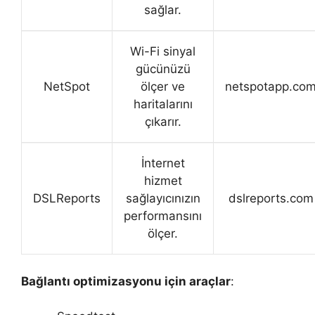
sağlar.
Wi-Fi sinyal
gücünüzü
NetSpot
ölçer ve
netspotapp.co
haritalarını
çıkarır.
İnternet
hizmet
DSLReports
sağlayıcınızın
dslreports.com
performansını
ölçer.
Bağlantı optimizasyonu için araçlar
: