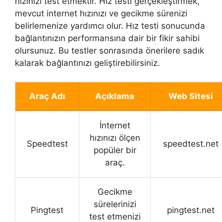
hızınızı test etmektir. Hız testi gerçekleştirmek,
mevcut internet hızınızı ve gecikme sürenizi
belirlemenize yardımcı olur. Hız testi sonucunda
bağlantınızın performansına dair bir fikir sahibi
olursunuz. Bu testler sonrasında önerilere sadık
kalarak bağlantınızı geliştirebilirsiniz.
Araç Adı
Açıklama
Web Sitesi
İnternet
hızınızı ölçen
Speedtest
speedtest.net
popüler bir
araç.
Gecikme
sürelerinizi
Pingtest
pingtest.net
test etmenizi