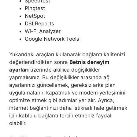
Speedtest
Pingtest
NetSpot
DSLReports
Wi-Fi Analyzer
Google Network Tools
Yukarıdaki araçları kullanarak bağlantı kalitenizi
değerlendirdikten sonra
Betnis deneyim
ayarları
üzerinde akıllıca değişiklikler
yapmalısınız. Bu değişiklikler arasında ağ
ayarlarınızı güncellemek, gereksiz arka plan
uygulamalarını kapatmak ve modem yerleşimini
optimize etmek gibi adımlar yer alır. Ayrıca,
internet bağlantınızı daha istikrarlı hale getirmek
için kablolu bağlantı tercih etmeniz faydalı
olabilir.