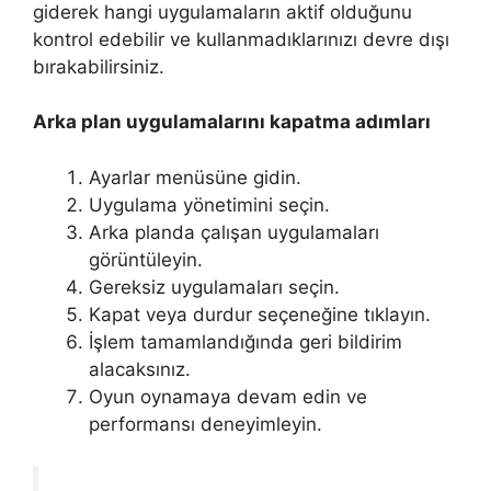
giderek hangi uygulamaların aktif olduğunu
kontrol edebilir ve kullanmadıklarınızı devre dışı
bırakabilirsiniz.
Arka plan uygulamalarını kapatma adımları
Ayarlar menüsüne gidin.
Uygulama yönetimini seçin.
Arka planda çalışan uygulamaları
görüntüleyin.
Gereksiz uygulamaları seçin.
Kapat veya durdur seçeneğine tıklayın.
İşlem tamamlandığında geri bildirim
alacaksınız.
Oyun oynamaya devam edin ve
performansı deneyimleyin.