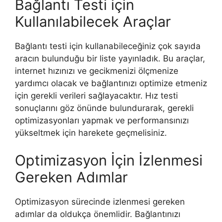
Bağlantı Testi için
Kullanılabilecek Araçlar
Bağlantı testi için kullanabileceğiniz çok sayıda
aracın bulunduğu bir liste yayınladık. Bu araçlar,
internet hızınızı ve gecikmenizi ölçmenize
yardımcı olacak ve bağlantınızı optimize etmeniz
için gerekli verileri sağlayacaktır. Hız testi
sonuçlarını göz önünde bulundurarak, gerekli
optimizasyonları yapmak ve performansınızı
yükseltmek için harekete geçmelisiniz.
Optimizasyon İçin İzlenmesi
Gereken Adımlar
Optimizasyon sürecinde izlenmesi gereken
adımlar da oldukça önemlidir. Bağlantınızı