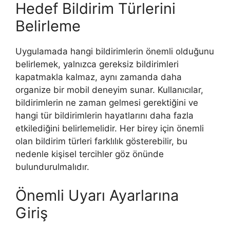
Hedef Bildirim Türlerini
Belirleme
Uygulamada hangi bildirimlerin önemli olduğunu
belirlemek, yalnızca gereksiz bildirimleri
kapatmakla kalmaz, aynı zamanda daha
organize bir mobil deneyim sunar. Kullanıcılar,
bildirimlerin ne zaman gelmesi gerektiğini ve
hangi tür bildirimlerin hayatlarını daha fazla
etkilediğini belirlemelidir. Her birey için önemli
olan bildirim türleri farklılık gösterebilir, bu
nedenle kişisel tercihler göz önünde
bulundurulmalıdır.
Önemli Uyarı Ayarlarına
Giriş