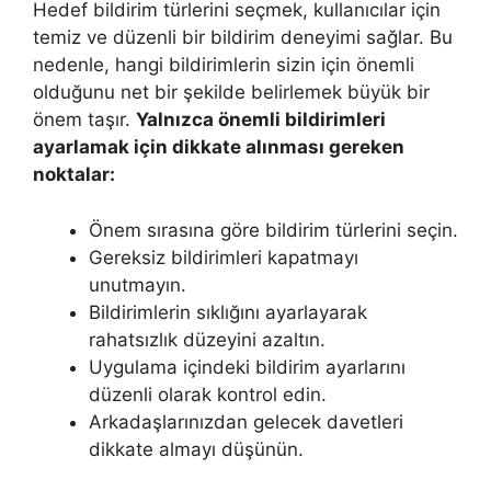
Hedef bildirim türlerini seçmek, kullanıcılar için
temiz ve düzenli bir bildirim deneyimi sağlar. Bu
nedenle, hangi bildirimlerin sizin için önemli
olduğunu net bir şekilde belirlemek büyük bir
önem taşır.
Yalnızca önemli bildirimleri
ayarlamak için dikkate alınması gereken
noktalar:
Önem sırasına göre bildirim türlerini seçin.
Gereksiz bildirimleri kapatmayı
unutmayın.
Bildirimlerin sıklığını ayarlayarak
rahatsızlık düzeyini azaltın.
Uygulama içindeki bildirim ayarlarını
düzenli olarak kontrol edin.
Arkadaşlarınızdan gelecek davetleri
dikkate almayı düşünün.