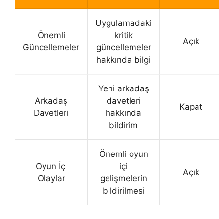
Uygulamadaki
Önemli
kritik
Açık
Güncellemeler
güncellemeler
hakkında bilgi
Yeni arkadaş
Arkadaş
davetleri
Kapat
Davetleri
hakkında
bildirim
Önemli oyun
Oyun İçi
içi
Açık
Olaylar
gelişmelerin
bildirilmesi