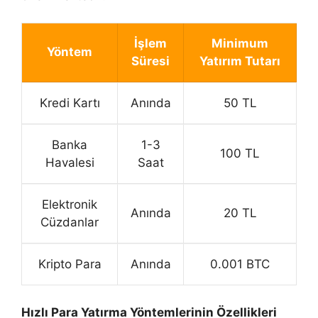
İşlem
Minimum
Yöntem
Süresi
Yatırım Tutarı
Kredi Kartı
Anında
50 TL
Banka
1-3
100 TL
Havalesi
Saat
Elektronik
Anında
20 TL
Cüzdanlar
Kripto Para
Anında
0.001 BTC
Hızlı Para Yatırma Yöntemlerinin Özellikleri