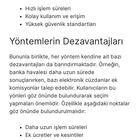
Hızlı işlem süreleri
Kolay kullanım ve erişim
Yüksek güvenlik standartları
Yöntemlerin Dezavantajları
Bununla birlikte, her yöntem kendine ait bazı
dezavantajları da barındırmaktadır. Örneğin,
banka havalesi daha uzun sürede
sonuçlanırken, bazı elektronik cüzdanlar ek
komisyonlar talep edebilir. Kullanıcıların bu
yönleri göz önünde bulundurarak seçim
yapmaları önemlidir. Özellikle aşağıdaki noktalar
göz önünde bulundurulmalıdır:
Daha uzun işlem süreleri
Ek ücretler ve kesintiler