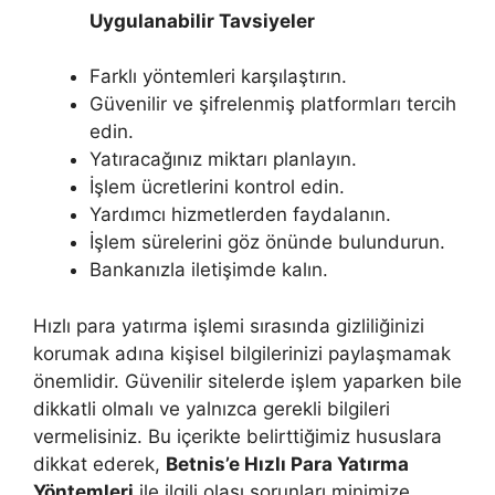
Uygulanabilir Tavsiyeler
Farklı yöntemleri karşılaştırın.
Güvenilir ve şifrelenmiş platformları tercih
edin.
Yatıracağınız miktarı planlayın.
İşlem ücretlerini kontrol edin.
Yardımcı hizmetlerden faydalanın.
İşlem sürelerini göz önünde bulundurun.
Bankanızla iletişimde kalın.
Hızlı para yatırma işlemi sırasında gizliliğinizi
korumak adına kişisel bilgilerinizi paylaşmamak
önemlidir. Güvenilir sitelerde işlem yaparken bile
dikkatli olmalı ve yalnızca gerekli bilgileri
vermelisiniz. Bu içerikte belirttiğimiz hususlara
dikkat ederek,
Betnis’e Hızlı Para Yatırma
Yöntemleri
ile ilgili olası sorunları minimize