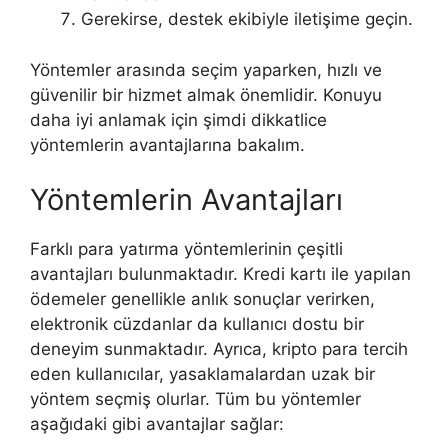
Gerekirse, destek ekibiyle iletişime geçin.
Yöntemler arasında seçim yaparken, hızlı ve
güvenilir bir hizmet almak önemlidir. Konuyu
daha iyi anlamak için şimdi dikkatlice
yöntemlerin avantajlarına bakalım.
Yöntemlerin Avantajları
Farklı para yatırma yöntemlerinin çeşitli
avantajları bulunmaktadır. Kredi kartı ile yapılan
ödemeler genellikle anlık sonuçlar verirken,
elektronik cüzdanlar da kullanıcı dostu bir
deneyim sunmaktadır. Ayrıca, kripto para tercih
eden kullanıcılar, yasaklamalardan uzak bir
yöntem seçmiş olurlar. Tüm bu yöntemler
aşağıdaki gibi avantajlar sağlar: