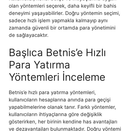
olan yöntemleri seçerek, daha keyifli bir bahis
deneyimi yaşayabilirler. Doğru yöntemin seçimi,
sadece hızlı işlem yapmakla kalmayıp aynı
zamanda güvenli bir ortamda para yönetimini
de sağlayacaktır.
Başlıca Betnis’e Hızlı
Para Yatırma
Yöntemleri İnceleme
Betnis’e hızlı para yatırma yöntemleri,
kullanıcıların hesaplarına anında para geçişi
yapabilmelerine olanak tanır. Farklı yöntemler,
kullanıcıların ihtiyaçlarına göre değişiklik
gösterirken, her birinin kendine has avantajları
ve dezavantajları bulunmaktadır. Doğru yöntemi