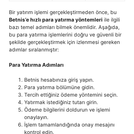
Bir yatırım işlemi gerçekleştirmeden önce, bu
Betnis’e hızlı para yatırma yöntemleri
ile ilgili
bazı temel adımları bilmek önemlidir. Aşağıda,
bu para yatırma işlemlerini doğru ve güvenli bir
şekilde gerçekleştirmek için izlenmesi gereken
adımlar sıralanmıştır:
Para Yatırma Adımları
Betnis hesabınıza giriş yapın.
Para yatırma bölümüne gidin.
Tercih ettiğiniz ödeme yöntemini seçin.
Yatırmak istediğiniz tutarı girin.
Ödeme bilgilerini doldurun ve işlemi
onaylayın.
İşlem tamamlandığında onay mesajını
kontrol edin.