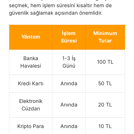
seçmek, hem işlem süresini kısaltır hem de
güvenlik sağlamak açısından önemlidir.
İşlem
Minimum
Yöntem
Süresi
Tutar
Banka
1-3 İş
100 TL
Havalesi
Günü
Kredi Kartı
Anında
50 TL
Elektronik
Anında
20 TL
Cüzdan
Kripto Para
Anında
10 TL