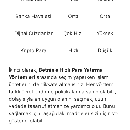
Banka Havalesi
Orta
Orta
Dijital Cüzdanlar
Çok Hızlı
Yüksek
Kripto Para
Hızlı
Düşük
İkinci olarak,
Betnis’e Hızlı Para Yatırma
Yöntemleri
arasında seçim yaparken işlem
ücretlerini de dikkate almalısınız. Her yöntem
farklı ücretlendirme politikalarına sahip olabilir,
dolayısıyla en uygun olanını seçmek, uzun
vadede tasarruf etmenize yardımcı olur. Bunu
sağlamak için, aşağıdaki maddeler sizin için yol
gösterici olabilir: