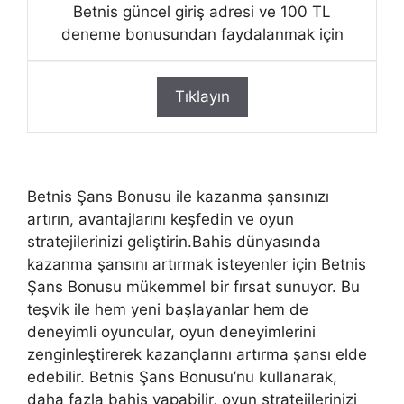
Betnis güncel giriş adresi ve 100 TL
deneme bonusundan faydalanmak için
Tıklayın
Betnis Şans Bonusu ile kazanma şansınızı
artırın, avantajlarını keşfedin ve oyun
stratejilerinizi geliştirin.Bahis dünyasında
kazanma şansını artırmak isteyenler için Betnis
Şans Bonusu mükemmel bir fırsat sunuyor. Bu
teşvik ile hem yeni başlayanlar hem de
deneyimli oyuncular, oyun deneyimlerini
zenginleştirerek kazançlarını artırma şansı elde
edebilir. Betnis Şans Bonusu’nu kullanarak,
daha fazla bahis yapabilir, oyun stratejilerinizi