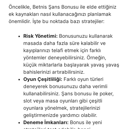
Öncelikle, Betnis Şans Bonusu ile elde ettiğiniz
ek kaynakları nasıl kullanacağınızı planlamak
önemlidir. İşte bu noktada bazı stratejiler:
Risk Yönetimi:
Bonusunuzu kullanarak
masada daha fazla süre kalabilir ve
kayıplarınızı telafi etmek için farklı
yöntemler deneyebilirsiniz. Örneğin,
küçük miktarlarla başlayarak yavaş yavaş
bahislerinizi artırabilirsiniz.
Oyun Çeşitliliği:
Farklı oyun türleri
deneyerek bonusunuzu daha verimli
kullanabilirsiniz. Şans bonusu ile poker,
slot veya masa oyunları gibi çeşitli
oyunlara yönelmek, stratejilerinizi
geliştirmenizde yardımcı olabilir.
Deneme İmkanları:
Bonus ile yeni