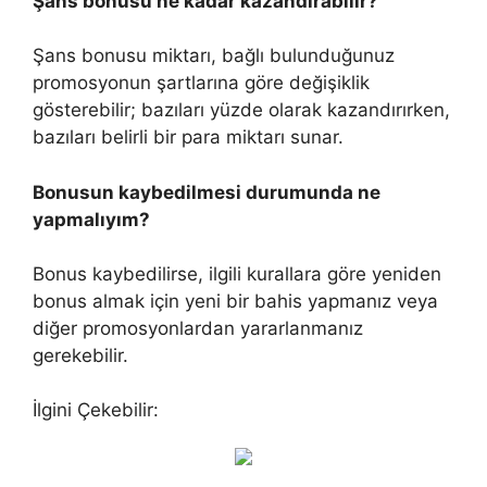
Şans bonusu ne kadar kazandırabilir?
Şans bonusu miktarı, bağlı bulunduğunuz
promosyonun şartlarına göre değişiklik
gösterebilir; bazıları yüzde olarak kazandırırken,
bazıları belirli bir para miktarı sunar.
Bonusun kaybedilmesi durumunda ne
yapmalıyım?
Bonus kaybedilirse, ilgili kurallara göre yeniden
bonus almak için yeni bir bahis yapmanız veya
diğer promosyonlardan yararlanmanız
gerekebilir.
İlgini Çekebilir: