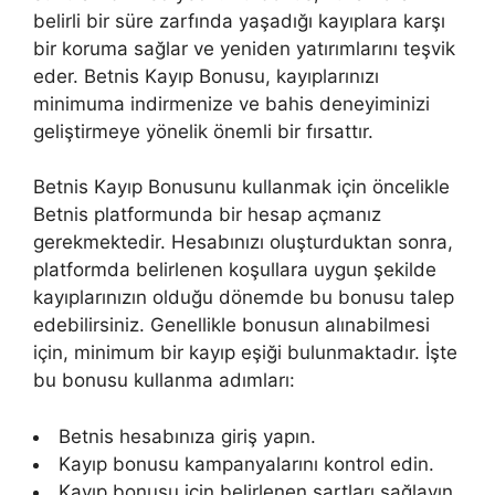
belirli bir süre zarfında yaşadığı kayıplara karşı
bir koruma sağlar ve yeniden yatırımlarını teşvik
eder. Betnis Kayıp Bonusu, kayıplarınızı
minimuma indirmenize ve bahis deneyiminizi
geliştirmeye yönelik önemli bir fırsattır.
Betnis Kayıp Bonusunu kullanmak için öncelikle
Betnis platformunda bir hesap açmanız
gerekmektedir. Hesabınızı oluşturduktan sonra,
platformda belirlenen koşullara uygun şekilde
kayıplarınızın olduğu dönemde bu bonusu talep
edebilirsiniz. Genellikle bonusun alınabilmesi
için, minimum bir kayıp eşiği bulunmaktadır. İşte
bu bonusu kullanma adımları:
Betnis hesabınıza giriş yapın.
Kayıp bonusu kampanyalarını kontrol edin.
Kayıp bonusu için belirlenen şartları sağlayın.