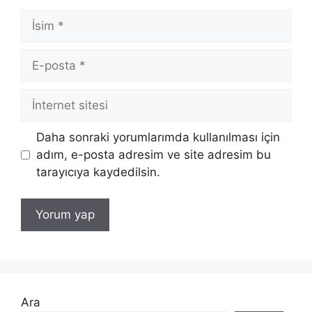
İsim
E-
posta
İnternet
sitesi
Daha sonraki yorumlarımda kullanılması için
adım, e-posta adresim ve site adresim bu
tarayıcıya kaydedilsin.
Ara