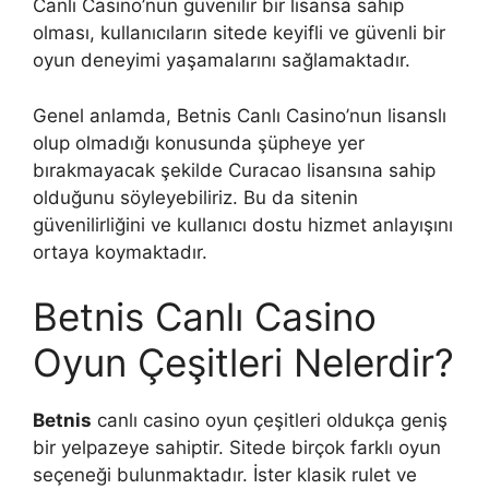
Canlı Casino’nun güvenilir bir lisansa sahip
olması, kullanıcıların sitede keyifli ve güvenli bir
oyun deneyimi yaşamalarını sağlamaktadır.
Genel anlamda, Betnis Canlı Casino’nun lisanslı
olup olmadığı konusunda şüpheye yer
bırakmayacak şekilde Curacao lisansına sahip
olduğunu söyleyebiliriz. Bu da sitenin
güvenilirliğini ve kullanıcı dostu hizmet anlayışını
ortaya koymaktadır.
Betnis Canlı Casino
Oyun Çeşitleri Nelerdir?
Betnis
canlı casino oyun çeşitleri oldukça geniş
bir yelpazeye sahiptir. Sitede birçok farklı oyun
seçeneği bulunmaktadır. İster klasik rulet ve