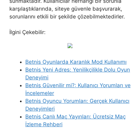
sunmaktadır. Kullanıcılar herhangi bir sorunla
karşılaştıklarında, siteye güvenle başvurarak,
sorunlarını etkili bir şekilde çözebilmektedirler.
İlgini Çekebilir:
Betnis Oyunlarda Karanlık Mod Kullanımı
Betnis Yeni Adres: Yenilikçilikle Dolu Oyun
Deneyimi
Betnis Güvenilir mi?: Kullanıcı Yorumları ve
İncelemeler
Betnis Oyuncu Yorumları: Gerçek Kullanıcı
Deneyimleri
Betnis Canlı Maç Yayınları: Ücretsiz Maç
İzleme Rehberi