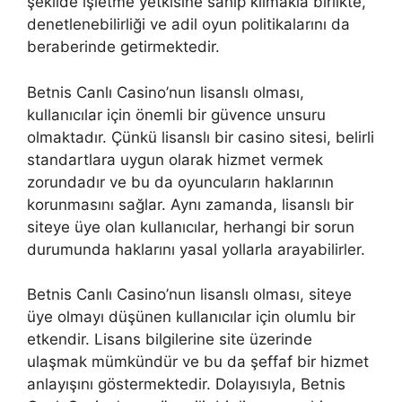
şekilde işletme yetkisine sahip kılmakla birlikte,
denetlenebilirliği ve adil oyun politikalarını da
beraberinde getirmektedir.
Betnis Canlı Casino’nun lisanslı olması,
kullanıcılar için önemli bir güvence unsuru
olmaktadır. Çünkü lisanslı bir casino sitesi, belirli
standartlara uygun olarak hizmet vermek
zorundadır ve bu da oyuncuların haklarının
korunmasını sağlar. Aynı zamanda, lisanslı bir
siteye üye olan kullanıcılar, herhangi bir sorun
durumunda haklarını yasal yollarla arayabilirler.
Betnis Canlı Casino’nun lisanslı olması, siteye
üye olmayı düşünen kullanıcılar için olumlu bir
etkendir. Lisans bilgilerine site üzerinde
ulaşmak mümkündür ve bu da şeffaf bir hizmet
anlayışını göstermektedir. Dolayısıyla, Betnis