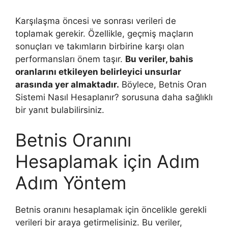
Karşılaşma öncesi ve sonrası verileri de
toplamak gerekir. Özellikle, geçmiş maçların
sonuçları ve takımların birbirine karşı olan
performansları önem taşır.
Bu veriler, bahis
oranlarını etkileyen belirleyici unsurlar
arasında yer almaktadır.
Böylece, Betnis Oran
Sistemi Nasıl Hesaplanır? sorusuna daha sağlıklı
bir yanıt bulabilirsiniz.
Betnis Oranını
Hesaplamak için Adım
Adım Yöntem
Betnis oranını hesaplamak için öncelikle gerekli
verileri bir araya getirmelisiniz. Bu veriler,