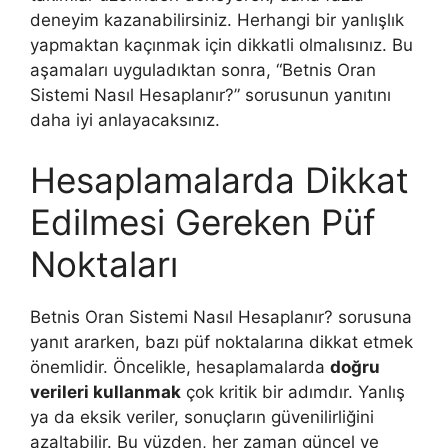
deneyim kazanabilirsiniz. Herhangi bir yanlışlık
yapmaktan kaçınmak için dikkatli olmalısınız. Bu
aşamaları uyguladıktan sonra, “Betnis Oran
Sistemi Nasıl Hesaplanır?” sorusunun yanıtını
daha iyi anlayacaksınız.
Hesaplamalarda Dikkat
Edilmesi Gereken Püf
Noktaları
Betnis Oran Sistemi Nasıl Hesaplanır? sorusuna
yanıt ararken, bazı püf noktalarına dikkat etmek
önemlidir. Öncelikle, hesaplamalarda
doğru
verileri kullanmak
çok kritik bir adımdır. Yanlış
ya da eksik veriler, sonuçların güvenilirliğini
azaltabilir. Bu yüzden, her zaman güncel ve