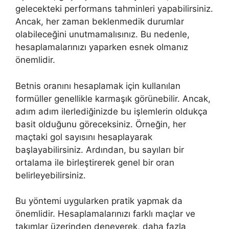
gelecekteki performans tahminleri yapabilirsiniz.
Ancak, her zaman beklenmedik durumlar
olabileceğini unutmamalısınız. Bu nedenle,
hesaplamalarınızı yaparken esnek olmanız
önemlidir.
Betnis oranını hesaplamak için kullanılan
formüller genellikle karmaşık görünebilir. Ancak,
adım adım ilerlediğinizde bu işlemlerin oldukça
basit olduğunu göreceksiniz. Örneğin, her
maçtaki gol sayısını hesaplayarak
başlayabilirsiniz. Ardından, bu sayıları bir
ortalama ile birleştirerek genel bir oran
belirleyebilirsiniz.
Bu yöntemi uygularken pratik yapmak da
önemlidir. Hesaplamalarınızı farklı maçlar ve
takımlar üzerinden deneyerek, daha fazla