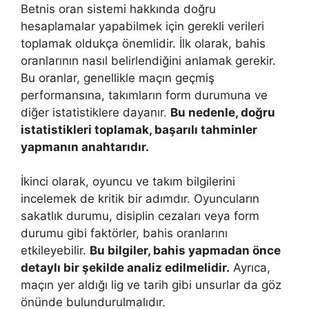
Betnis oran sistemi hakkında doğru
hesaplamalar yapabilmek için gerekli verileri
toplamak oldukça önemlidir. İlk olarak, bahis
oranlarının nasıl belirlendiğini anlamak gerekir.
Bu oranlar, genellikle maçın geçmiş
performansına, takımların form durumuna ve
diğer istatistiklere dayanır.
Bu nedenle, doğru
istatistikleri toplamak, başarılı tahminler
yapmanın anahtarıdır.
İkinci olarak, oyuncu ve takım bilgilerini
incelemek de kritik bir adımdır. Oyuncuların
sakatlık durumu, disiplin cezaları veya form
durumu gibi faktörler, bahis oranlarını
etkileyebilir.
Bu bilgiler, bahis yapmadan önce
detaylı bir şekilde analiz edilmelidir.
Ayrıca,
maçın yer aldığı lig ve tarih gibi unsurlar da göz
önünde bulundurulmalıdır.