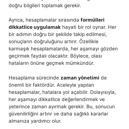
doğru bilgileri toplamak gerekir.
Ayrıca, hesaplamalar sırasında
formülleri
dikkatlice uygulamak
hayati bir rol oynar. Her
bir adımın doğru bir şekilde takip edilmesi,
sonuçların doğruluğunu artırır. Özellikle
karmaşık hesaplamalarda, her aşamayı gözden
geçirmek faydalı olacaktır. Böylece, olası
hataların önüne geçmek mümkündür.
Hesaplama sürecinde
zaman yönetimi
de
önemli bir faktördür. Aceleyle yapılan
hesaplamalar, hatalara yol açabilir. Dolayısıyla,
her aşamayı dikkatlice değerlendirmek ve
yeterince zaman ayırmak gerekir. Bu, sonucun
güvenilirliğini artırır ve daha sağlıklı kararlar
almanıza yardımcı olur.