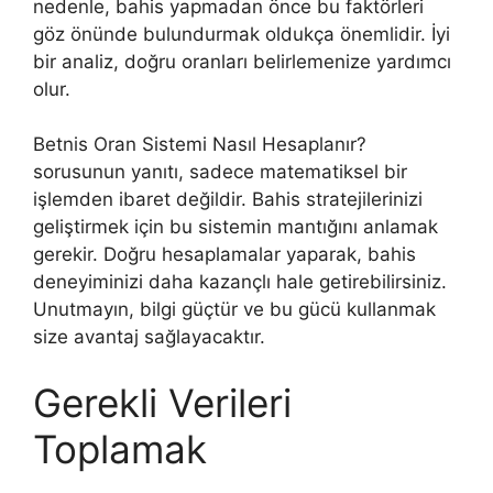
nedenle, bahis yapmadan önce bu faktörleri
göz önünde bulundurmak oldukça önemlidir. İyi
bir analiz, doğru oranları belirlemenize yardımcı
olur.
Betnis Oran Sistemi Nasıl Hesaplanır?
sorusunun yanıtı, sadece matematiksel bir
işlemden ibaret değildir. Bahis stratejilerinizi
geliştirmek için bu sistemin mantığını anlamak
gerekir. Doğru hesaplamalar yaparak, bahis
deneyiminizi daha kazançlı hale getirebilirsiniz.
Unutmayın, bilgi güçtür ve bu gücü kullanmak
size avantaj sağlayacaktır.
Gerekli Verileri
Toplamak