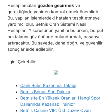
Hesaplamaları
gözden geçirmek
ve
gerektiğinde yeniden kontrol etmek önemlidir.
Bu, yapılan işlemlerdeki hataları tespit etmeye
yardımcı olur. Betnis Oran Sistemi Nasıl
Hesaplanır? sorusunun yanıtını bulurken, bu püf
noktalarını göz önünde bulundurmak, başarıyı
artıracaktır. Bu sayede, daha doğru ve güvenilir
sonuçlar elde edilebilir.
İlgini Çekebilir:
Canlı Rulet Kazanma Taktiği
Betnis Bonus Son Dakika
Betnis'te En Yüksek Oranlar: Hangi Spor
Dallarında Kazanabilirsiniz?
Betnis Casino VIP: Üst Düzey Oyun