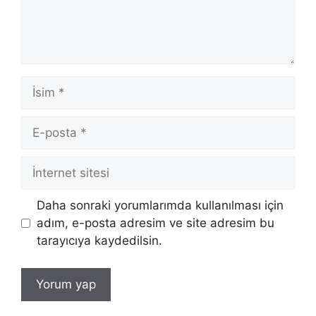
İsim
E-
posta
İnternet
sitesi
Daha sonraki yorumlarımda kullanılması için
adım, e-posta adresim ve site adresim bu
tarayıcıya kaydedilsin.