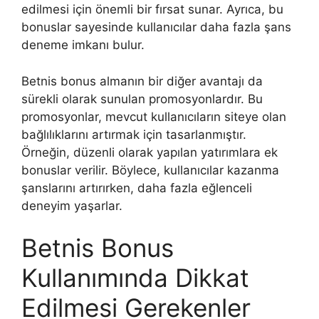
edilmesi için önemli bir fırsat sunar. Ayrıca, bu
bonuslar sayesinde kullanıcılar daha fazla şans
deneme imkanı bulur.
Betnis bonus almanın bir diğer avantajı da
sürekli olarak sunulan promosyonlardır. Bu
promosyonlar, mevcut kullanıcıların siteye olan
bağlılıklarını artırmak için tasarlanmıştır.
Örneğin, düzenli olarak yapılan yatırımlara ek
bonuslar verilir. Böylece, kullanıcılar kazanma
şanslarını artırırken, daha fazla eğlenceli
deneyim yaşarlar.
Betnis Bonus
Kullanımında Dikkat
Edilmesi Gerekenler