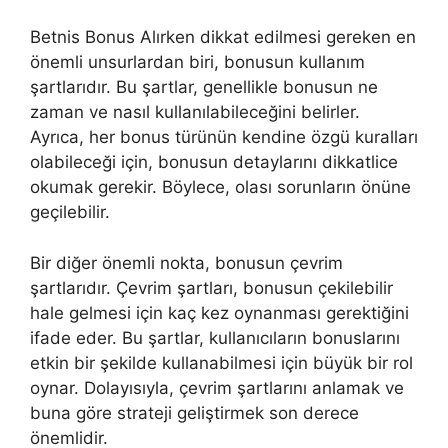
Betnis Bonus Alırken dikkat edilmesi gereken en
önemli unsurlardan biri, bonusun kullanım
şartlarıdır. Bu şartlar, genellikle bonusun ne
zaman ve nasıl kullanılabileceğini belirler.
Ayrıca, her bonus türünün kendine özgü kuralları
olabileceği için, bonusun detaylarını dikkatlice
okumak gerekir. Böylece, olası sorunların önüne
geçilebilir.
Bir diğer önemli nokta, bonusun çevrim
şartlarıdır. Çevrim şartları, bonusun çekilebilir
hale gelmesi için kaç kez oynanması gerektiğini
ifade eder. Bu şartlar, kullanıcıların bonuslarını
etkin bir şekilde kullanabilmesi için büyük bir rol
oynar. Dolayısıyla, çevrim şartlarını anlamak ve
buna göre strateji geliştirmek son derece
önemlidir.