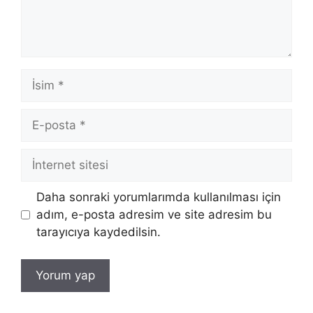
İsim
E-
posta
İnternet
sitesi
Daha sonraki yorumlarımda kullanılması için
adım, e-posta adresim ve site adresim bu
tarayıcıya kaydedilsin.