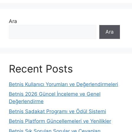
Ara
Ara
Recent Posts
Betnis Kullanıcı Yorumları ve Değerlendirmeleri
Betnis 2026 Güncel İnceleme ve Genel
Değerlendirme
Betnis Sadakat Programı ve Ödül Sistemi
Betnis Platform Güncellemeleri ve Yenilikler
Betnis Sık Sorulan Sorular ve Cevapları