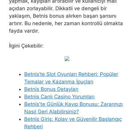
yapmak, kayıpları artırabilir ve kullanıcıyı mali
açıdan zorlayabilir. Dikkatli ve dengeli bir
yaklaşım, Betnis bonus alırken başarı şansını
artırır. Bu nedenle, her zaman kontrollü olmakta
fayda vardır.
İlgini Çekebilir:
Betnis’te Slot Oyunları Rehberi: Popüler
Temalar ve Kazanma İpuçları
Betnis Bonus Detayları
Betnis Canlı Casino Yorumları
Betnis'te Günlük Kayıp Bonusu: Zararınızı
Nasıl Geri Alabilirsiniz?
Betnis Giriş: Kolay ve Güvenilir Başlangıç
Rehberi