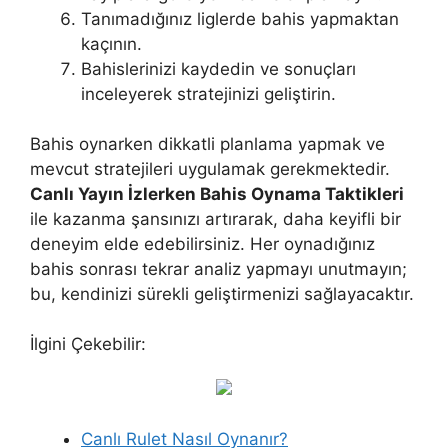
Tanımadığınız liglerde bahis yapmaktan
kaçının.
Bahislerinizi kaydedin ve sonuçları
inceleyerek stratejinizi geliştirin.
Bahis oynarken dikkatli planlama yapmak ve
mevcut stratejileri uygulamak gerekmektedir.
Canlı Yayın İzlerken Bahis Oynama Taktikleri
ile kazanma şansınızı artırarak, daha keyifli bir
deneyim elde edebilirsiniz. Her oynadığınız
bahis sonrası tekrar analiz yapmayı unutmayın;
bu, kendinizi sürekli geliştirmenizi sağlayacaktır.
İlgini Çekebilir:
Canlı Rulet Nasıl Oynanır?