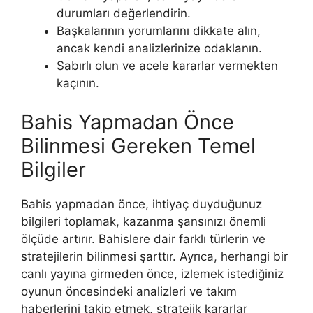
durumları değerlendirin.
Başkalarının yorumlarını dikkate alın,
ancak kendi analizlerinize odaklanın.
Sabırlı olun ve acele kararlar vermekten
kaçının.
Bahis Yapmadan Önce
Bilinmesi Gereken Temel
Bilgiler
Bahis yapmadan önce, ihtiyaç duyduğunuz
bilgileri toplamak, kazanma şansınızı önemli
ölçüde artırır. Bahislere dair farklı türlerin ve
stratejilerin bilinmesi şarttır. Ayrıca, herhangi bir
canlı yayına girmeden önce, izlemek istediğiniz
oyunun öncesindeki analizleri ve takım
haberlerini takip etmek, stratejik kararlar