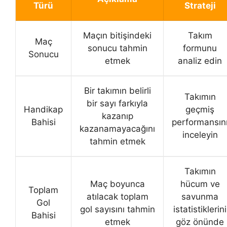
Türü
Strateji
Maçın bitişindeki
Takım
Maç
sonucu tahmin
formunu
Sonucu
etmek
analiz edin
Bir takımın belirli
Takımın
bir sayı farkıyla
Handikap
geçmiş
kazanıp
Bahisi
performansın
kazanamayacağını
inceleyin
tahmin etmek
Takımın
Maç boyunca
hücum ve
Toplam
atılacak toplam
savunma
Gol
gol sayısını tahmin
istatistiklerini
Bahisi
etmek
göz önünde