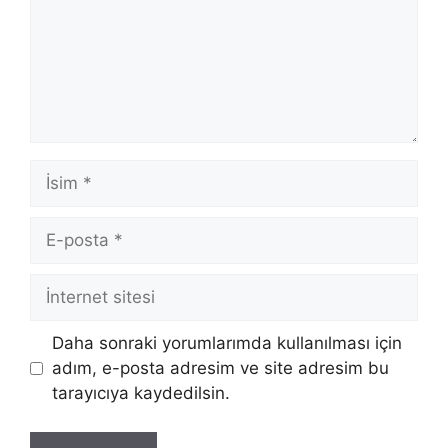
İsim
E-
posta
İnternet
sitesi
Daha sonraki yorumlarımda kullanılması için
adım, e-posta adresim ve site adresim bu
tarayıcıya kaydedilsin.