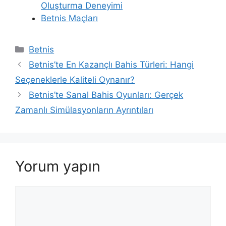
Oluşturma Deneyimi
Betnis Maçları
Kategoriler
Betnis
Betnis’te En Kazançlı Bahis Türleri: Hangi
Seçeneklerle Kaliteli Oynanır?
Betnis’te Sanal Bahis Oyunları: Gerçek
Zamanlı Simülasyonların Ayrıntıları
Yorum yapın
Yorum