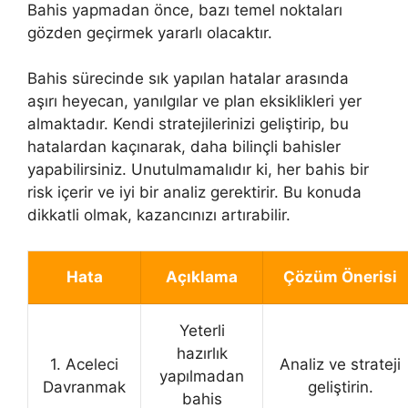
Bahis yapmadan önce, bazı temel noktaları
gözden geçirmek yararlı olacaktır.
Bahis sürecinde sık yapılan hatalar arasında
aşırı heyecan, yanılgılar ve plan eksiklikleri yer
almaktadır. Kendi stratejilerinizi geliştirip, bu
hatalardan kaçınarak, daha bilinçli bahisler
yapabilirsiniz. Unutulmamalıdır ki, her bahis bir
risk içerir ve iyi bir analiz gerektirir. Bu konuda
dikkatli olmak, kazancınızı artırabilir.
Hata
Açıklama
Çözüm Önerisi
Yeterli
hazırlık
1. Aceleci
Analiz ve strateji
yapılmadan
Davranmak
geliştirin.
bahis