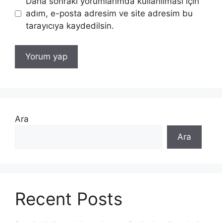
Daha sonraki yorumlarımda kullanılması için
adım, e-posta adresim ve site adresim bu
tarayıcıya kaydedilsin.
Ara
Ara
Recent Posts