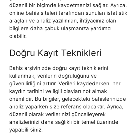
düzenli bir biçimde kaydetmenizi sağlar. Ayrıca,
online bahis siteleri tarafından sunulan istatistik
araçları ve analiz yazılımları, ihtiyacınız olan
bilgilere daha çabuk ulaşmanıza yardımcı
olabilir.
Doğru Kayıt Teknikleri
Bahis arşivinizde doğru kayıt tekniklerini
kullanmak, verilerin doğruluğunu ve
güvenilirliğini artırır. Verileri kaydederken, her
kaydın tarihini ve ilgili olayları not almak
önemlidir. Bu bilgiler, gelecekteki bahislerinizde
analiz yaparken size referans olacaktır. Ayrıca,
düzenli olarak verilerinizi güncelleyerek
analizlerinizi daha sağlıklı bir temel üzerinde
yapabilirsiniz.