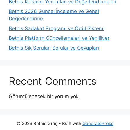
Betnis Kullanıcı Yorumları ve Değerlendirmeleri
Betnis 2026 Güncel İnceleme ve Genel
Değerlendirme
Betnis Sadakat Programı ve Ödül Sistemi
Betnis Platform Güncellemeleri ve Yenilikler
Betnis Sık Sorulan Sorular ve Cevapları
Recent Comments
Görüntülenecek bir yorum yok.
© 2026 Betnis Giriş
• Built with
GeneratePress