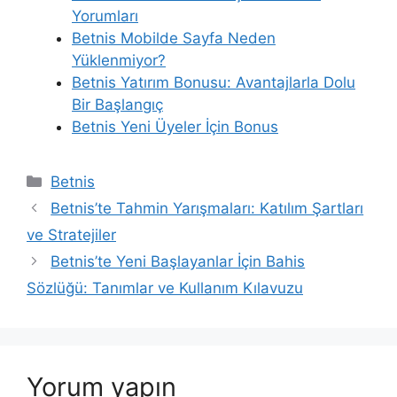
Yorumları
Betnis Mobilde Sayfa Neden
Yüklenmiyor?
Betnis Yatırım Bonusu: Avantajlarla Dolu
Bir Başlangıç
Betnis Yeni Üyeler İçin Bonus
Kategoriler
Betnis
Betnis’te Tahmin Yarışmaları: Katılım Şartları
ve Stratejiler
Betnis’te Yeni Başlayanlar İçin Bahis
Sözlüğü: Tanımlar ve Kullanım Kılavuzu
Yorum yapın