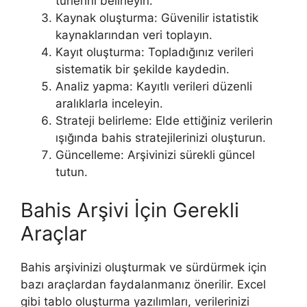
türlerini belirleyin.
Kaynak oluşturma: Güvenilir istatistik
kaynaklarından veri toplayın.
Kayıt oluşturma: Topladığınız verileri
sistematik bir şekilde kaydedin.
Analiz yapma: Kayıtlı verileri düzenli
aralıklarla inceleyin.
Strateji belirleme: Elde ettiğiniz verilerin
ışığında bahis stratejilerinizi oluşturun.
Güncelleme: Arşivinizi sürekli güncel
tutun.
Bahis Arşivi İçin Gerekli
Araçlar
Bahis arşivinizi oluşturmak ve sürdürmek için
bazı araçlardan faydalanmanız önerilir. Excel
gibi tablo oluşturma yazılımları, verilerinizi