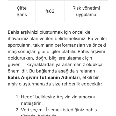
Çifte
Risk yönetimi
%62
Şans
uygulama
Bahis arşivinizi oluşturmak için öncelikle
ihtiyacınız olan verileri belirlemelisiniz. Bu veriler
sporcuların, takımların performansları ve önceki
maç sonuçları gibi bilgiler olabilir. Bahis arşivini
doldururken, doğru bilgilere ulaşmak için
güvenilir kaynaklardan yararlanmanız oldukça
önemlidir. Bu bağlamda aşağıda sıralanan
Bahis Arşivini Tutmanın Adımları
, etkili bir
arşiv oluşturmanızda size rehberlik edecektir:
Hedef belirleyin: Arşivinizin amacını
netleştirin.
Veri seçimi: İzlemek istediğiniz bahis