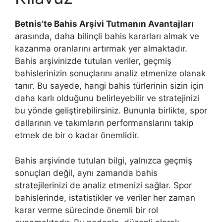
Betnis’te Bahis Arşivi Tutmanın Avantajları
arasında, daha bilinçli bahis kararları almak ve
kazanma oranlarını artırmak yer almaktadır.
Bahis arşivinizde tutulan veriler, geçmiş
bahislerinizin sonuçlarını analiz etmenize olanak
tanır. Bu sayede, hangi bahis türlerinin sizin için
daha karlı olduğunu belirleyebilir ve stratejinizi
bu yönde geliştirebilirsiniz. Bununla birlikte, spor
dallarının ve takımların performanslarını takip
etmek de bir o kadar önemlidir.
Bahis arşivinde tutulan bilgi, yalnızca geçmiş
sonuçları değil, aynı zamanda bahis
stratejilerinizi de analiz etmenizi sağlar. Spor
bahislerinde, istatistikler ve veriler her zaman
karar verme sürecinde önemli bir rol