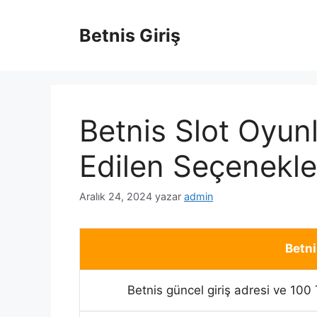
İçeriğe
atla
Betnis Giriş
Betnis Slot Oyunl
Edilen Seçenekle
Aralık 24, 2024
yazar
admin
Betni
Betnis güncel giriş adresi ve 1