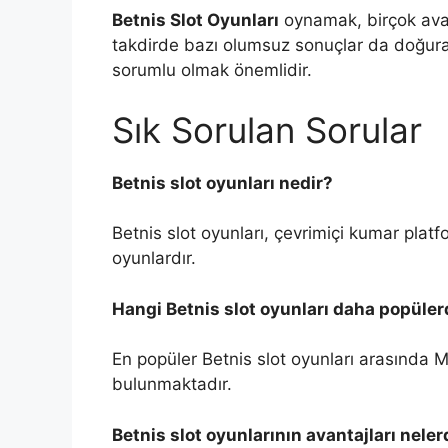
Betnis Slot Oyunları
oynamak, birçok avan
takdirde bazı olumsuz sonuçlar da doğurab
sorumlu olmak önemlidir.
Sık Sorulan Sorular
Betnis slot oyunları nedir?
Betnis slot oyunları, çevrimiçi kumar plat
oyunlardır.
Hangi Betnis slot oyunları daha popüler
En popüler Betnis slot oyunları arasında
bulunmaktadır.
Betnis slot oyunlarının avantajları neler