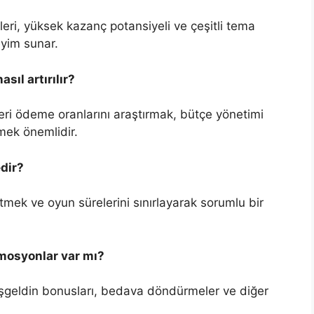
zleri, yüksek kazanç potansiyeli ve çeşitli tema
eyim sunar.
sıl artırılır?
eri ödeme oranlarını araştırmak, bütçe yönetimi
mek önemlidir.
edir?
h etmek ve oyun sürelerini sınırlayarak sorumlu bir
omosyonlar var mı?
hoşgeldin bonusları, bedava döndürmeler ve diğer