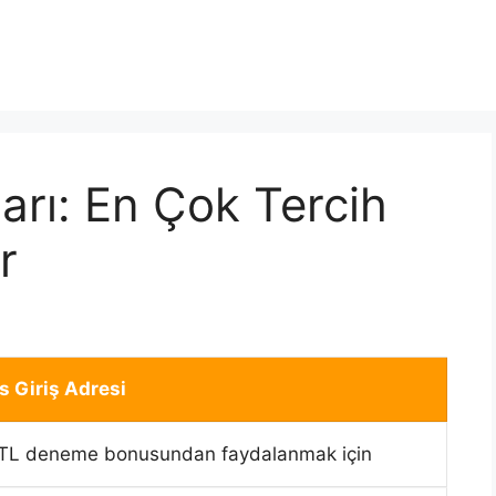
arı: En Çok Tercih
r
s Giriş Adresi
00 TL deneme bonusundan faydalanmak için