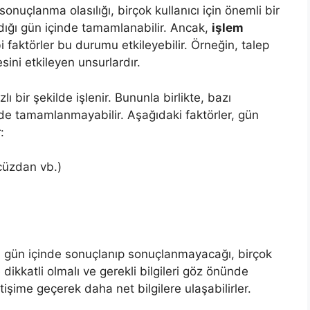
onuçlanma olasılığı, birçok kullanıcı için önemli bir
ldığı gün içinde tamamlanabilir. Ancak,
işlem
i faktörler bu durumu etkileyebilir. Örneğin, talep
ini etkileyen unsurlardır.
lı bir şekilde işlenir. Bununla birlikte, bazı
inde tamamlanmayabilir. Aşağıdaki faktörler, gün
:
cüzdan vb.)
i
in gün içinde sonuçlanıp sonuçlanmayacağı, birçok
 dikkatli olmalı ve gerekli bilgileri göz önünde
etişime geçerek daha net bilgilere ulaşabilirler.