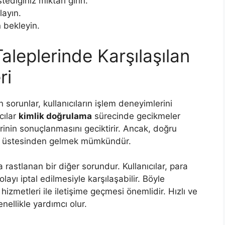
ediğiniz miktarı girin.
layın.
n bekleyin.
leplerinde Karşılaşılan
ri
 sorunlar, kullanıcıların işlem deneyimlerini
cılar
kimlik doğrulama
sürecinde gecikmeler
inin sonuçlanmasını geciktirir. Ancak, doğru
ın üstesinden gelmek mümkündür.
 rastlanan bir diğer sorundur. Kullanıcılar, para
ayı iptal edilmesiyle karşılaşabilir. Böyle
hizmetleri ile iletişime geçmesi önemlidir. Hızlı ve
nellikle yardımcı olur.