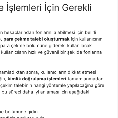
İşlemleri İçin Gerekli
n hesaplarından fonlarını alabilmesi için belirli
e,
para çekme talebi oluşturmak
için kullanıcının
, para çekme bölümüne giderek, kullanılacak
ullanıcıların hızlı ve güvenli bir şekilde fonlarına
mamladıktan sonra, kullanıcıların dikkat etmesi
ğin,
kimlik doğrulama işlemleri
tamamlanmadan
 çekim talebinin hangi yöntemle yapılacağına göre
rın bu süreci daha iyi anlaması için aşağıdaki
me bölümüne gidin.