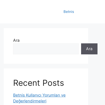
Betnis
Ara
Ara
Recent Posts
Betnis Kullanıcı Yorumları ve
Değerlendirmeleri