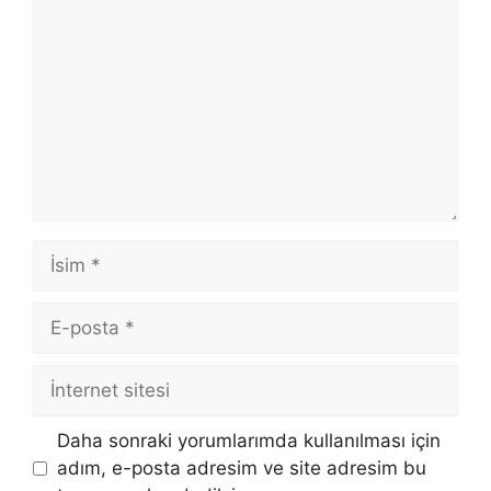
İsim
E-
posta
İnternet
sitesi
Daha sonraki yorumlarımda kullanılması için
adım, e-posta adresim ve site adresim bu