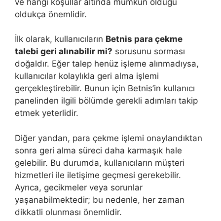
ve hangi koşullar altında mümkün olduğu
oldukça önemlidir.
İlk olarak, kullanıcıların
Betnis para çekme
talebi geri alınabilir mi?
sorusunu sorması
doğaldır. Eğer talep henüz işleme alınmadıysa,
kullanıcılar kolaylıkla geri alma işlemi
gerçekleştirebilir. Bunun için Betnis’in kullanıcı
panelinden ilgili bölümde gerekli adımları takip
etmek yeterlidir.
Diğer yandan, para çekme işlemi onaylandıktan
sonra geri alma süreci daha karmaşık hale
gelebilir. Bu durumda, kullanıcıların müşteri
hizmetleri ile iletişime geçmesi gerekebilir.
Ayrıca, gecikmeler veya sorunlar
yaşanabilmektedir; bu nedenle, her zaman
dikkatli olunması önemlidir.