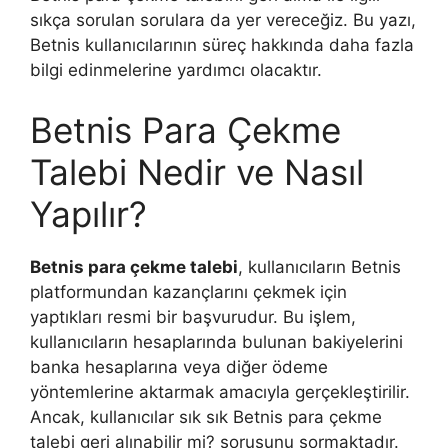
sıkça sorulan sorulara da yer vereceğiz. Bu yazı,
Betnis kullanıcılarının süreç hakkında daha fazla
bilgi edinmelerine yardımcı olacaktır.
Betnis Para Çekme
Talebi Nedir ve Nasıl
Yapılır?
Betnis para çekme talebi
, kullanıcıların Betnis
platformundan kazançlarını çekmek için
yaptıkları resmi bir başvurudur. Bu işlem,
kullanıcıların hesaplarında bulunan bakiyelerini
banka hesaplarına veya diğer ödeme
yöntemlerine aktarmak amacıyla gerçekleştirilir.
Ancak, kullanıcılar sık sık Betnis para çekme
talebi geri alınabilir mi? sorusunu sormaktadır.