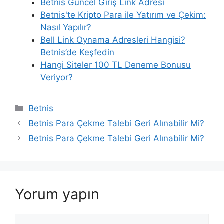
Betnis Güncel Giriş Link Adresi
Betnis'te Kripto Para ile Yatırım ve Çekim:
Nasıl Yapılır?
Bell Link Oynama Adresleri Hangisi?
Betnis’de Keşfedin
Hangi Siteler 100 TL Deneme Bonusu
Veriyor?
Kategoriler
Betnis
Betnis Para Çekme Talebi Geri Alınabilir Mi?
Betnis Para Çekme Talebi Geri Alınabilir Mi?
Yorum yapın
Yorum