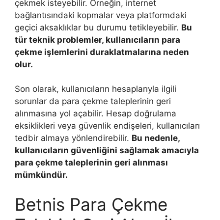
çekmek isteyebilir. Örneğin, internet
bağlantısındaki kopmalar veya platformdaki
geçici aksaklıklar bu durumu tetikleyebilir.
Bu
tür teknik problemler, kullanıcıların para
çekme işlemlerini duraklatmalarına neden
olur.
Son olarak, kullanıcıların hesaplarıyla ilgili
sorunlar da para çekme taleplerinin geri
alınmasına yol açabilir. Hesap doğrulama
eksiklikleri veya güvenlik endişeleri, kullanıcıları
tedbir almaya yönlendirebilir.
Bu nedenle,
kullanıcıların güvenliğini sağlamak amacıyla
para çekme taleplerinin geri alınması
mümkündür.
Betnis Para Çekme