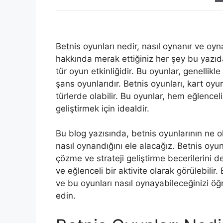
Betnis oyunları nedir, nasıl oynanır ve oyn
hakkında merak ettiğiniz her şey bu yazıda!
tür oyun etkinliğidir. Bu oyunlar, genellikl
şans oyunlarıdır. Betnis oyunları, kart oyunl
türlerde olabilir. Bu oyunlar, hem eğlencel
geliştirmek için idealdir.
Bu blog yazısında, betnis oyunlarının ne 
nasıl oynandığını ele alacağız. Betnis oyun
çözme ve strateji geliştirme becerilerini d
ve eğlenceli bir aktivite olarak görülebili
ve bu oyunları nasıl oynayabileceğinizi 
edin.