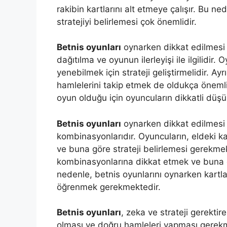
rakibin kartlarını alt etmeye çalışır. Bu ne
stratejiyi belirlemesi çok önemlidir.
Betnis oyunları
oynarken dikkat edilmesi 
dağıtılma ve oyunun ilerleyişi ile ilgilidir. 
yenebilmek için strateji geliştirmelidir. Ay
hamlelerini takip etmek de oldukça önemlidi
oyun olduğu için oyuncuların dikkatli dü
Betnis oyunları
oynarken dikkat edilmesi g
kombinasyonlarıdır. Oyuncuların, eldeki kar
ve buna göre strateji belirlemesi gerekmek
kombinasyonlarına dikkat etmek ve buna 
nedenle, betnis oyunlarını oynarken kartlar
öğrenmek gerekmektedir.
Betnis oyunları
, zeka ve strateji gerekti
olması ve doğru hamleleri yapması gerekm