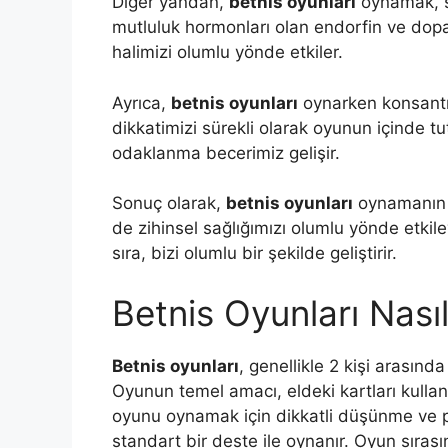
Diğer yandan,
betnis oyunları
oynamak, st
mutluluk hormonları olan endorfin ve dopa
halimizi olumlu yönde etkiler.
Ayrıca,
betnis oyunları
oynarken konsantr
dikkatimizi sürekli olarak oyunun içinde tu
odaklanma becerimiz gelişir.
Sonuç olarak,
betnis oyunları
oynamanın b
de zihinsel sağlığımızı olumlu yönde etkiley
sıra, bizi olumlu bir şekilde geliştirir.
Betnis Oyunları Nası
Betnis oyunları
, genellikle 2 kişi arasınd
Oyunun temel amacı, eldeki kartları kullan
oyunu oynamak için dikkatli düşünme ve pla
standart bir deste ile oynanır. Oyun sırası