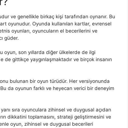
r?
udur ve genellikle birkaç kişi tarafından oynanır. Bu
 kart oyunudur. Oyunda kullanılan kartlar, evrensel
etnis oyunları, oyuncuların el becerilerini ve
cı güder.
 oyun, son yıllarda diğer ülkelerde de ilgi
e de gittikçe yaygınlaşmaktadır ve birçok insanın
siyonu bulunan bir oyun türüdür. Her versiyonunda
r. Bu da oyunun farklı ve heyecan verici bir deneyim
n yanı sıra oyunculara zihinsel ve duygusal açıdan
 dikkatini toplamasını, strateji geliştirmesini ve
denle oyun, zihinsel ve duygusal becerileri