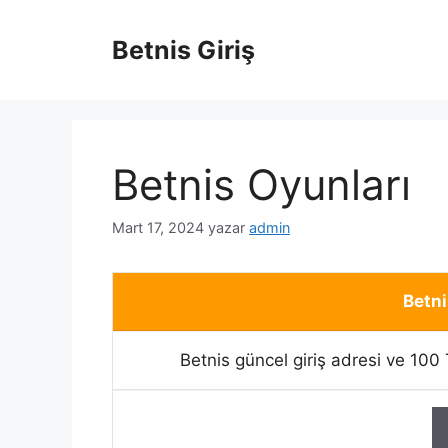
İçeriğe
atla
Betnis Giriş
Betnis Oyunları
Mart 17, 2024
yazar
admin
Betni
Betnis güncel giriş adresi ve 1