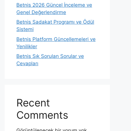
Betnis 2026 Güncel İnceleme ve
Genel Değerlendirme
Betnis Sadakat Programı ve Ödül
Sistemi
Betnis Platform Güncellemeleri ve
Yenilikler
Betnis Sık Sorulan Sorular ve
Cevapları
Recent
Comments
Görüntülenecek bir yorum yok.