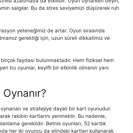
resi azaltmada da etkilidir. Oyun oynarken beyin,
min salgılar. Bu da stres seviyemizi düşürerek ruh
asyon yeteneğimiz de artar. Oyun sırasında
tmamız gerektiği için, uzun süreli dikkatimiz ve
irçok faydası bulunmaktadır. Hem fiziksel hem
en bu oyunlar, keyifli bir etkinlik olmanın yanı
l Oynanır?
a oynanan ve stratejiye dayalı bir kart oyunudur.
arak rakibin kartlarını yenmektir. Bu nedenle,
nlama gereklidir. Betnis oyunları, 52 kartlık
nda her iki oyuncu da elindeki kartları kullanarak