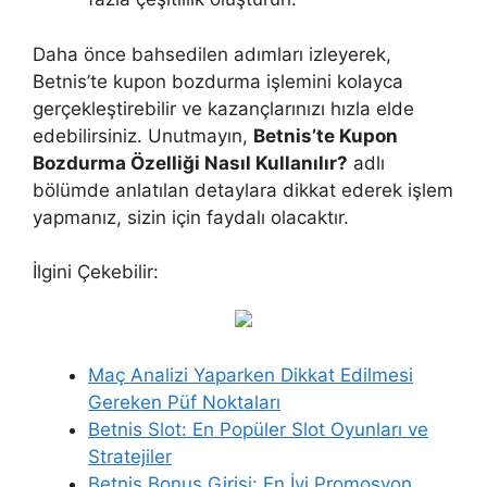
Daha önce bahsedilen adımları izleyerek,
Betnis’te kupon bozdurma işlemini kolayca
gerçekleştirebilir ve kazançlarınızı hızla elde
edebilirsiniz. Unutmayın,
Betnis’te Kupon
Bozdurma Özelliği Nasıl Kullanılır?
adlı
bölümde anlatılan detaylara dikkat ederek işlem
yapmanız, sizin için faydalı olacaktır.
İlgini Çekebilir:
Maç Analizi Yaparken Dikkat Edilmesi
Gereken Püf Noktaları
Betnis Slot: En Popüler Slot Oyunları ve
Stratejiler
Betnis Bonus Girişi: En İyi Promosyon