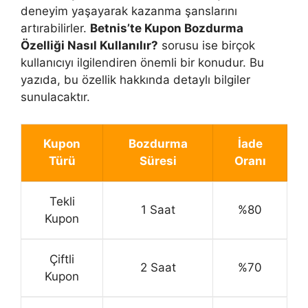
deneyim yaşayarak kazanma şanslarını
artırabilirler.
Betnis’te Kupon Bozdurma
Özelliği Nasıl Kullanılır?
sorusu ise birçok
kullanıcıyı ilgilendiren önemli bir konudur. Bu
yazıda, bu özellik hakkında detaylı bilgiler
sunulacaktır.
Kupon
Bozdurma
İade
Türü
Süresi
Oranı
Tekli
1 Saat
%80
Kupon
Çiftli
2 Saat
%70
Kupon