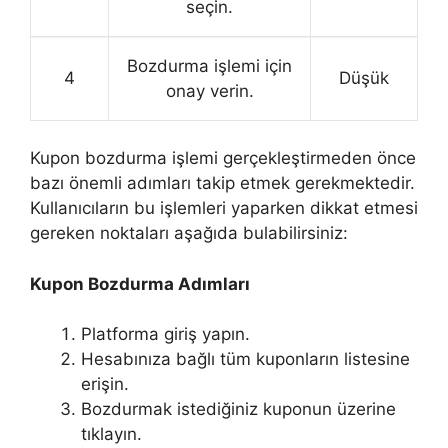
seçin.
Bozdurma işlemi için
4
Düşük
onay verin.
Kupon bozdurma işlemi gerçekleştirmeden önce
bazı önemli adımları takip etmek gerekmektedir.
Kullanıcıların bu işlemleri yaparken dikkat etmesi
gereken noktaları aşağıda bulabilirsiniz:
Kupon Bozdurma Adımları
Platforma giriş yapın.
Hesabınıza bağlı tüm kuponların listesine
erişin.
Bozdurmak istediğiniz kuponun üzerine
tıklayın.