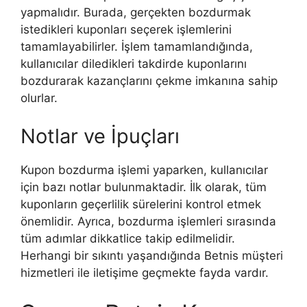
yapmalıdır. Burada, gerçekten bozdurmak
istedikleri kuponları seçerek işlemlerini
tamamlayabilirler. İşlem tamamlandığında,
kullanıcılar diledikleri takdirde kuponlarını
bozdurarak kazançlarını çekme imkanına sahip
olurlar.
Notlar ve İpuçları
Kupon bozdurma işlemi yaparken, kullanıcılar
için bazı notlar bulunmaktadir. İlk olarak, tüm
kuponların geçerlilik sürelerini kontrol etmek
önemlidir. Ayrıca, bozdurma işlemleri sırasında
tüm adımlar dikkatlice takip edilmelidir.
Herhangi bir sıkıntı yaşandığında Betnis müşteri
hizmetleri ile iletişime geçmekte fayda vardır.