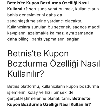
Betnis’te Kupon Bozdurma Özelliği Nasıl
Kullanılır?
sorusuna yanıt bulmak, kullanıcıların
bahis deneyimlerini daha da
zenginleştirmelerine yardımcı olacaktır.
Kullanıcılara sunulan bu seçenek, sadece maddi
kayıplarını azaltmakla kalmaz, aynı zamanda
daha bilinçli bahis yapmalarını sağlar.
Betnis’te Kupon
Bozdurma Özelliği Nasıl
Kullanılır?
Betnis platformu, kullanıcıların kupon bozdurma
işlemlerini kolay ve hızlı bir şekilde
gerçekleştirmelerine olanak tanır.
Betnis’te
Kupon Bozdurma Özelliği Nasıl Kullanılır?