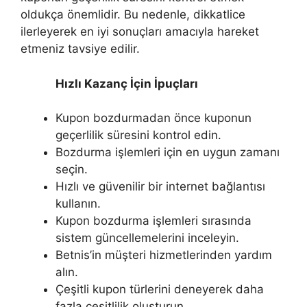
oldukça önemlidir. Bu nedenle, dikkatlice
ilerleyerek en iyi sonuçları amacıyla hareket
etmeniz tavsiye edilir.
Hızlı Kazanç İçin İpuçları
Kupon bozdurmadan önce kuponun
geçerlilik süresini kontrol edin.
Bozdurma işlemleri için en uygun zamanı
seçin.
Hızlı ve güvenilir bir internet bağlantısı
kullanın.
Kupon bozdurma işlemleri sırasında
sistem güncellemelerini inceleyin.
Betnis’in müşteri hizmetlerinden yardım
alın.
Çeşitli kupon türlerini deneyerek daha
fazla çeşitlilik oluşturun.