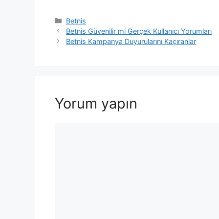
Kategoriler
Betnis
Betnis Güvenilir mi Gerçek Kullanıcı Yorumları
Betnis Kampanya Duyurularını Kaçıranlar
Yorum yapın
Yorum