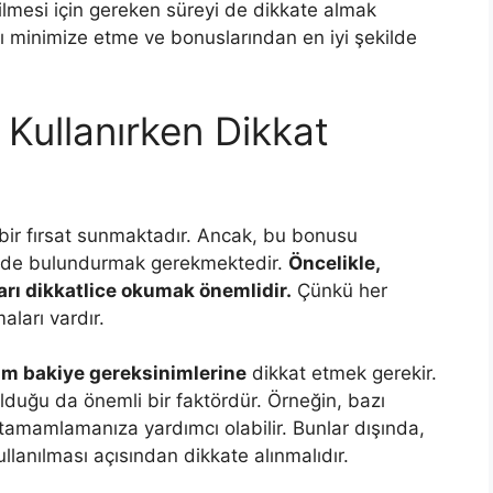
irilmesi için gereken süreyi de dikkate almak
nı minimize etme ve bonuslarından en iyi şekilde
Kullanırken Dikkat
 bir fırsat sunmaktadır. Ancak, bu bonusu
nünde bulundurmak gerekmektedir.
Öncelikle,
arı dikkatlice okumak önemlidir.
Çünkü her
aları vardır.
 bakiye gereksinimlerine
dikkat etmek gerekir.
lduğu da önemli bir faktördür. Örneğin, bazı
 tamamlamanıza yardımcı olabilir. Bunlar dışında,
lanılması açısından dikkate alınmalıdır.