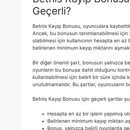
Geçerli?
Betnis Kayıp Bonusu, oyunculara kaybettikle
Ancak, bu bonusun tanımlanabilmesi için b
olabilmesi için kullanıcının hesapta en az
belirlenen minimum kayıp miktarını aşmak
Bir diğer önemli şart, bonusun yalnızca beli
oyunların bu bonusa dahil olduğunu kontro
kullanılabilmesi için belirli bir süre içind
unutulmamalıdır. Bu şartlar, oyuncuların bo
Betnis Kayıp Bonusu için geçerli şartlar şunl
Hesapta en az bir işlem yapılmış olm
Belirlenen minimum kayıp miktarı aşı
Bonus, yalnızca belirli oyunlarda geç