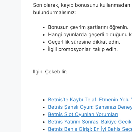
Son olarak, kayıp bonusunu kullanmadan 
bulundurmalısınız:
Bonusun çevrim şartlarını öğrenin.
Hangi oyunlarda geçerli olduğunu k
Geçerlilik süresine dikkat edin.
İlgili promosyonları takip edin.
İlgini Çekebilir:
Betnis’te Kaybı Telafi Etmenin Yol
Betnis Şanslı Oyun: Şansınızı Deney
Betnis Slot Oyunları Yorumları
Betnis Yatırım Sonrası Bakiye Geci
Betnis Bahis Girişi: En İyi Bahis Se