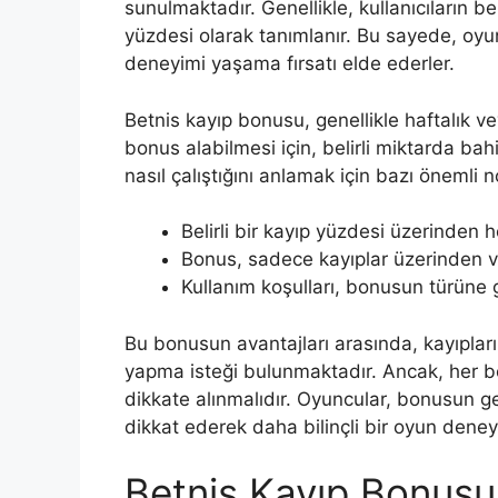
sunulmaktadır. Genellikle, kullanıcıların beli
yüzdesi olarak tanımlanır. Bu sayede, oyun
deneyimi yaşama fırsatı elde ederler.
Betnis kayıp bonusu, genellikle haftalık ve
bonus alabilmesi için, belirli miktarda b
nasıl çalıştığını anlamak için bazı önemli n
Belirli bir kayıp yüzdesi üzerinden h
Bonus, sadece kayıplar üzerinden ver
Kullanım koşulları, bonusun türüne g
Bu bonusun avantajları arasında, kayıpları
yapma isteği bulunmaktadır. Ancak, her bo
dikkate alınmalıdır. Oyuncular, bonusun geç
dikkat ederek daha bilinçli bir oyun deneyi
Betnis Kayıp Bonusu 