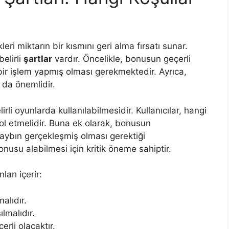
ri miktarın bir kısmını geri alma fırsatı sunar.
elirli
şartlar
vardır. Öncelikle, bonusun geçerli
 bir işlem yapmış olması gerekmektedir. Ayrıca,
 da önemlidir.
rli oyunlarda kullanılabilmesidir. Kullanıcılar, hangi
l etmelidir. Buna ek olarak, bonusun
e kaybın gerçekleşmiş olması gerektiği
nusu alabilmesi için kritik öneme sahiptir.
arı içerir:
alıdır.
lmalıdır.
erli olacaktır.