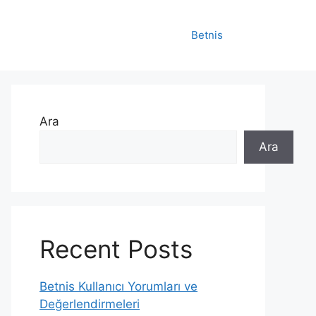
Betnis
Ara
Ara
Recent Posts
Betnis Kullanıcı Yorumları ve
Değerlendirmeleri