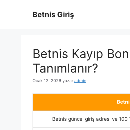
İçeriğe
atla
Betnis Giriş
Betnis Kayıp Bon
Tanımlanır?
Ocak 12, 2026
yazar
admin
Betni
Betnis güncel giriş adresi ve 1