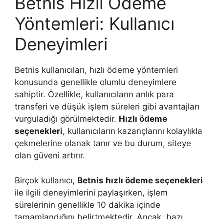
Betnis Hızlı Ödeme
Yöntemleri: Kullanıcı
Deneyimleri
Betnis kullanıcıları, hızlı ödeme yöntemleri
konusunda genellikle olumlu deneyimlere
sahiptir. Özellikle, kullanıcıların anlık para
transferi ve düşük işlem süreleri gibi avantajları
vurguladığı görülmektedir.
Hızlı ödeme
seçenekleri
, kullanıcıların kazançlarını kolaylıkla
çekmelerine olanak tanır ve bu durum, siteye
olan güveni artırır.
Birçok kullanıcı,
Betnis hızlı ödeme seçenekleri
ile ilgili deneyimlerini paylaşırken, işlem
sürelerinin genellikle 10 dakika içinde
tamamlandığını belirtmektedir. Ancak, bazı