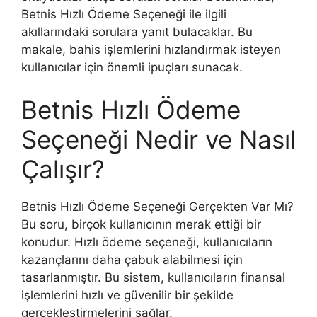
Betnis Hızlı Ödeme Seçeneği ile ilgili
akıllarındaki sorulara yanıt bulacaklar. Bu
makale, bahis işlemlerini hızlandırmak isteyen
kullanıcılar için önemli ipuçları sunacak.
Betnis Hızlı Ödeme
Seçeneği Nedir ve Nasıl
Çalışır?
Betnis Hızlı Ödeme Seçeneği Gerçekten Var Mı?
Bu soru, birçok kullanıcının merak ettiği bir
konudur. Hızlı ödeme seçeneği, kullanıcıların
kazançlarını daha çabuk alabilmesi için
tasarlanmıştır. Bu sistem, kullanıcıların finansal
işlemlerini hızlı ve güvenilir bir şekilde
gerçekleştirmelerini sağlar.