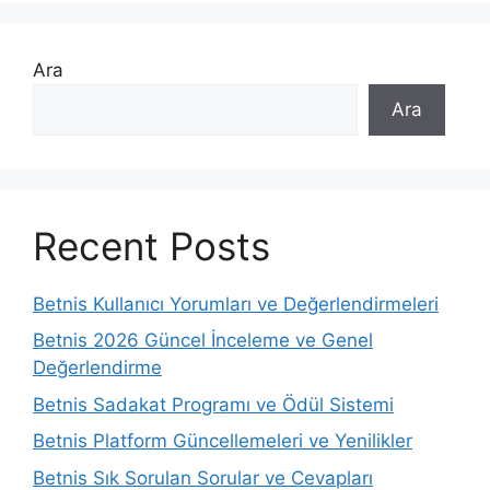
Ara
Ara
Recent Posts
Betnis Kullanıcı Yorumları ve Değerlendirmeleri
Betnis 2026 Güncel İnceleme ve Genel
Değerlendirme
Betnis Sadakat Programı ve Ödül Sistemi
Betnis Platform Güncellemeleri ve Yenilikler
Betnis Sık Sorulan Sorular ve Cevapları