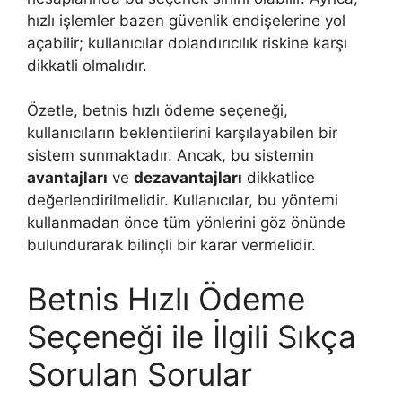
hızlı işlemler bazen güvenlik endişelerine yol
açabilir; kullanıcılar dolandırıcılık riskine karşı
dikkatli olmalıdır.
Özetle, betnis hızlı ödeme seçeneği,
kullanıcıların beklentilerini karşılayabilen bir
sistem sunmaktadır. Ancak, bu sistemin
avantajları
ve
dezavantajları
dikkatlice
değerlendirilmelidir. Kullanıcılar, bu yöntemi
kullanmadan önce tüm yönlerini göz önünde
bulundurarak bilinçli bir karar vermelidir.
Betnis Hızlı Ödeme
Seçeneği ile İlgili Sıkça
Sorulan Sorular