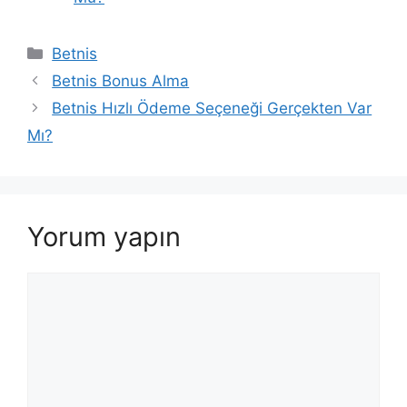
Kategoriler
Betnis
Betnis Bonus Alma
Betnis Hızlı Ödeme Seçeneği Gerçekten Var
Mı?
Yorum yapın
Yorum