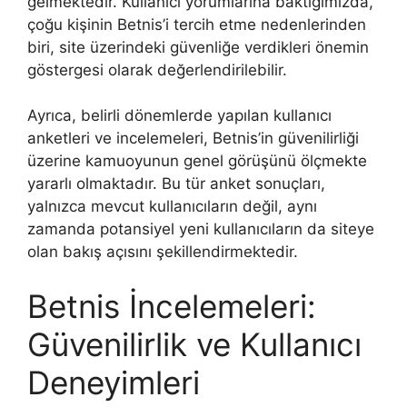
gelmektedir. Kullanıcı yorumlarına baktığımızda,
çoğu kişinin Betnis’i tercih etme nedenlerinden
biri, site üzerindeki güvenliğe verdikleri önemin
göstergesi olarak değerlendirilebilir.
Ayrıca, belirli dönemlerde yapılan kullanıcı
anketleri ve incelemeleri, Betnis’in güvenilirliği
üzerine kamuoyunun genel görüşünü ölçmekte
yararlı olmaktadır. Bu tür anket sonuçları,
yalnızca mevcut kullanıcıların değil, aynı
zamanda potansiyel yeni kullanıcıların da siteye
olan bakış açısını şekillendirmektedir.
Betnis İncelemeleri:
Güvenilirlik ve Kullanıcı
Deneyimleri