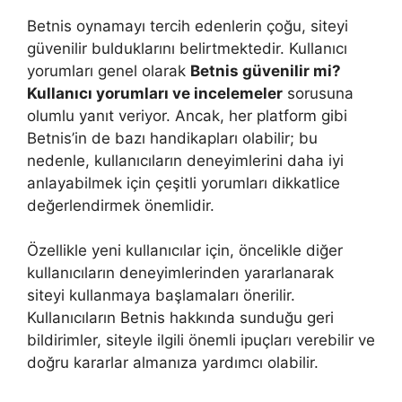
Betnis oynamayı tercih edenlerin çoğu, siteyi
güvenilir bulduklarını belirtmektedir. Kullanıcı
yorumları genel olarak
Betnis güvenilir mi?
Kullanıcı yorumları ve incelemeler
sorusuna
olumlu yanıt veriyor. Ancak, her platform gibi
Betnis’in de bazı handikapları olabilir; bu
nedenle, kullanıcıların deneyimlerini daha iyi
anlayabilmek için çeşitli yorumları dikkatlice
değerlendirmek önemlidir.
Özellikle yeni kullanıcılar için, öncelikle diğer
kullanıcıların deneyimlerinden yararlanarak
siteyi kullanmaya başlamaları önerilir.
Kullanıcıların Betnis hakkında sunduğu geri
bildirimler, siteyle ilgili önemli ipuçları verebilir ve
doğru kararlar almanıza yardımcı olabilir.