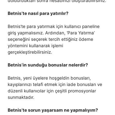
doldurduktan sonra hesabınızı oluşturabilirsiniz.
Betnis’te nasıl para yatırılır?
Betnis’te para yatırmak için kullanıcı paneline
giriş yapmalısınız. Ardından, ‘Para Yatırma’
seçeneğini seçerek tercih ettiğiniz ödeme
yöntemini kullanarak işlemi
gerçekleştirebilirsiniz.
Betnis’in sunduğu bonuslar nelerdir?
Betnis, yeni üyelere hoşgeldin bonusları,
kayıplarınızı telafi etmek için iade bonusları ve
düzenli kullanıcılar için çeşitli promosyonlar
sunmaktadır.
Betnis’te sorun yaşarsam ne yapmalıyım?