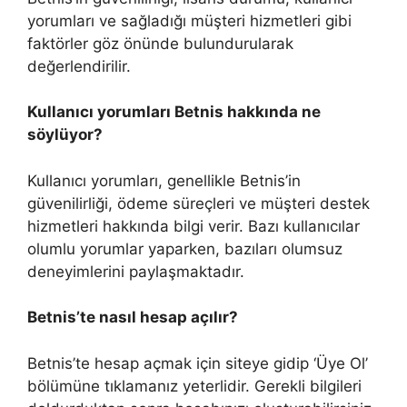
yorumları ve sağladığı müşteri hizmetleri gibi
faktörler göz önünde bulundurularak
değerlendirilir.
Kullanıcı yorumları Betnis hakkında ne
söylüyor?
Kullanıcı yorumları, genellikle Betnis’in
güvenilirliği, ödeme süreçleri ve müşteri destek
hizmetleri hakkında bilgi verir. Bazı kullanıcılar
olumlu yorumlar yaparken, bazıları olumsuz
deneyimlerini paylaşmaktadır.
Betnis’te nasıl hesap açılır?
Betnis’te hesap açmak için siteye gidip ‘Üye Ol’
bölümüne tıklamanız yeterlidir. Gerekli bilgileri