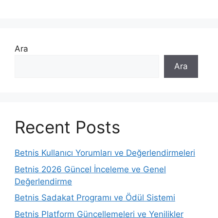
Ara
Ara
Recent Posts
Betnis Kullanıcı Yorumları ve Değerlendirmeleri
Betnis 2026 Güncel İnceleme ve Genel
Değerlendirme
Betnis Sadakat Programı ve Ödül Sistemi
Betnis Platform Güncellemeleri ve Yenilikler