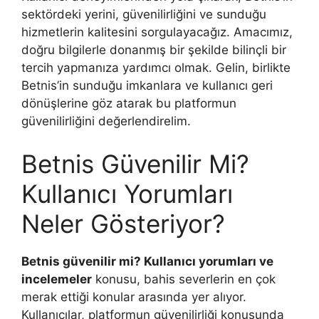
sektördeki yerini, güvenilirliğini ve sunduğu
hizmetlerin kalitesini sorgulayacağız. Amacımız,
doğru bilgilerle donanmış bir şekilde bilinçli bir
tercih yapmanıza yardımcı olmak. Gelin, birlikte
Betnis’in sunduğu imkanlara ve kullanıcı geri
dönüşlerine göz atarak bu platformun
güvenilirliğini değerlendirelim.
Betnis Güvenilir Mi?
Kullanıcı Yorumları
Neler Gösteriyor?
Betnis güvenilir mi? Kullanıcı yorumları ve
incelemeler
konusu, bahis severlerin en çok
merak ettiği konular arasında yer alıyor.
Kullanıcılar, platformun güvenilirliği konusunda