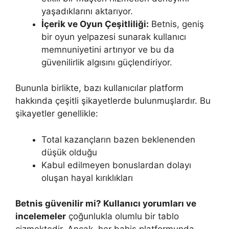
yaşadıklarını aktarıyor.
İçerik ve Oyun Çeşitliliği:
Betnis, geniş
bir oyun yelpazesi sunarak kullanıcı
memnuniyetini artırıyor ve bu da
güvenilirlik algısını güçlendiriyor.
Bununla birlikte, bazı kullanıcılar platform
hakkında çeşitli şikayetlerde bulunmuşlardır. Bu
şikayetler genellikle:
Total kazançların bazen beklenenden
düşük olduğu
Kabul edilmeyen bonuslardan dolayı
oluşan hayal kırıklıkları
Betnis güvenilir mi? Kullanıcı yorumları ve
incelemeler
çoğunlukla olumlu bir tablo