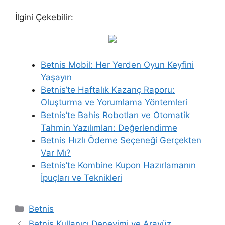
İlgini Çekebilir:
Betnis Mobil: Her Yerden Oyun Keyfini
Yaşayın
Betnis’te Haftalık Kazanç Raporu:
Oluşturma ve Yorumlama Yöntemleri
Betnis’te Bahis Robotları ve Otomatik
Tahmin Yazılımları: Değerlendirme
Betnis Hızlı Ödeme Seçeneği Gerçekten
Var Mı?
Betnis’te Kombine Kupon Hazırlamanın
İpuçları ve Teknikleri
Kategoriler
Betnis
Betnis Kullanıcı Deneyimi ve Arayüz