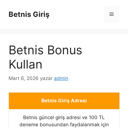
İçeriğe
atla
Betnis Giriş
Menü
Betnis Bonus
Kullan
Mart 6, 2026
yazar
admin
Betnis Giriş Adresi
Betnis güncel giriş adresi ve 100 TL
deneme bonusundan faydalanmak için