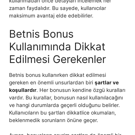
kullanmadan önce detayları incelemek her
zaman faydalıdır. Bu sayede, kullanıcılar
maksimum avantaj elde edebilirler.
Betnis Bonus
Kullanımında Dikkat
Edilmesi Gerekenler
Betnis bonus kullanırken dikkat edilmesi
gereken en önemli unsurlardan biri
şartlar ve
koşullardır
. Her bonusun kendine özgü kuralları
vardır. Bu kurallar, bonusun nasıl kullanılacağını
ve hangi durumlarda geçerli olduğunu belirler.
Kullanıcıların bu şartları dikkatlice okumaları,
beklenmedik sorunların önüne geçer.