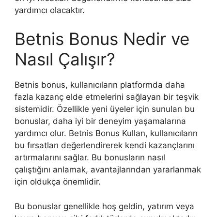
yardımcı olacaktır.
Betnis Bonus Nedir ve
Nasıl Çalışır?
Betnis bonus, kullanıcıların platformda daha
fazla kazanç elde etmelerini sağlayan bir teşvik
sistemidir. Özellikle yeni üyeler için sunulan bu
bonuslar, daha iyi bir deneyim yaşamalarına
yardımcı olur. Betnis Bonus Kullan, kullanıcıların
bu fırsatları değerlendirerek kendi kazançlarını
artırmalarını sağlar. Bu bonusların nasıl
çalıştığını anlamak, avantajlarından yararlanmak
için oldukça önemlidir.
Bu bonuslar genellikle hoş geldin, yatırım veya