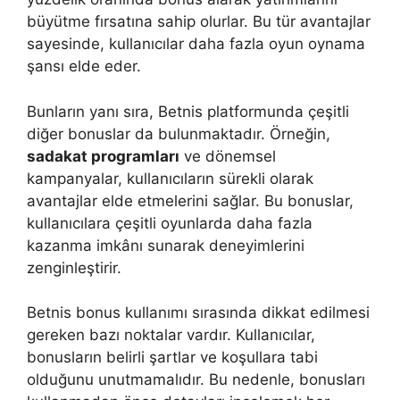
büyütme fırsatına sahip olurlar. Bu tür avantajlar
sayesinde, kullanıcılar daha fazla oyun oynama
şansı elde eder.
Bunların yanı sıra, Betnis platformunda çeşitli
diğer bonuslar da bulunmaktadır. Örneğin,
sadakat programları
ve dönemsel
kampanyalar, kullanıcıların sürekli olarak
avantajlar elde etmelerini sağlar. Bu bonuslar,
kullanıcılara çeşitli oyunlarda daha fazla
kazanma imkânı sunarak deneyimlerini
zenginleştirir.
Betnis bonus kullanımı sırasında dikkat edilmesi
gereken bazı noktalar vardır. Kullanıcılar,
bonusların belirli şartlar ve koşullara tabi
olduğunu unutmamalıdır. Bu nedenle, bonusları