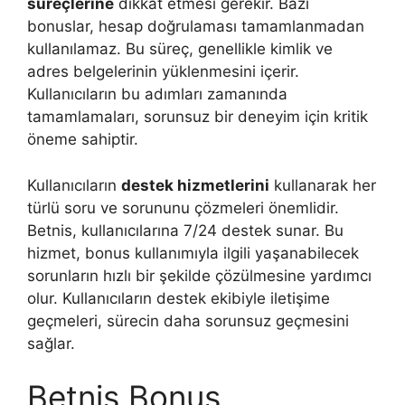
süreçlerine
dikkat etmesi gerekir. Bazı
bonuslar, hesap doğrulaması tamamlanmadan
kullanılamaz. Bu süreç, genellikle kimlik ve
adres belgelerinin yüklenmesini içerir.
Kullanıcıların bu adımları zamanında
tamamlamaları, sorunsuz bir deneyim için kritik
öneme sahiptir.
Kullanıcıların
destek hizmetlerini
kullanarak her
türlü soru ve sorununu çözmeleri önemlidir.
Betnis, kullanıcılarına 7/24 destek sunar. Bu
hizmet, bonus kullanımıyla ilgili yaşanabilecek
sorunların hızlı bir şekilde çözülmesine yardımcı
olur. Kullanıcıların destek ekibiyle iletişime
geçmeleri, sürecin daha sorunsuz geçmesini
sağlar.
Betnis Bonus