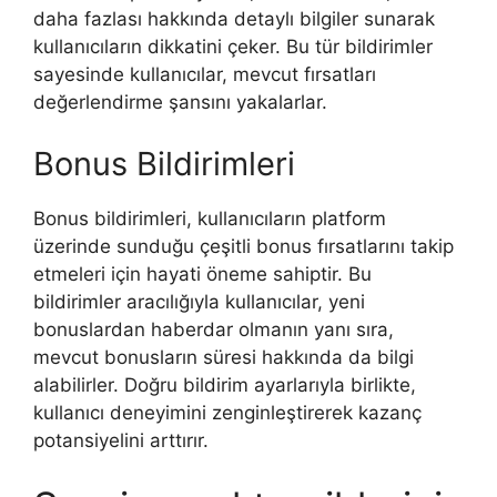
daha fazlası hakkında detaylı bilgiler sunarak
kullanıcıların dikkatini çeker. Bu tür bildirimler
sayesinde kullanıcılar, mevcut fırsatları
değerlendirme şansını yakalarlar.
Bonus Bildirimleri
Bonus bildirimleri, kullanıcıların platform
üzerinde sunduğu çeşitli bonus fırsatlarını takip
etmeleri için hayati öneme sahiptir. Bu
bildirimler aracılığıyla kullanıcılar, yeni
bonuslardan haberdar olmanın yanı sıra,
mevcut bonusların süresi hakkında da bilgi
alabilirler. Doğru bildirim ayarlarıyla birlikte,
kullanıcı deneyimini zenginleştirerek kazanç
potansiyelini arttırır.