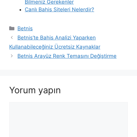
Bilmeniz Gerekenler
Canlı Bahis Siteleri Nelerdir?
Kategoriler
Betnis
Betnis’te Bahis Analizi Yaparken
Kullanabileceğiniz Ücretsiz Kaynaklar
Betnis Arayüz Renk Temasını Değiştirme
Yorum yapın
Yorum