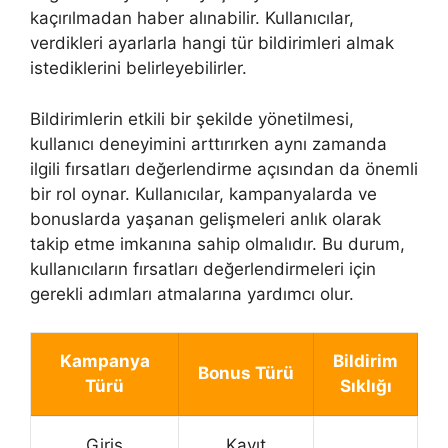
kaçırılmadan haber alınabilir. Kullanıcılar,
verdikleri ayarlarla hangi tür bildirimleri almak
istediklerini belirleyebilirler.
Bildirimlerin etkili bir şekilde yönetilmesi,
kullanıcı deneyimini arttırırken aynı zamanda
ilgili fırsatları değerlendirme açısından da önemli
bir rol oynar. Kullanıcılar, kampanyalarda ve
bonuslarda yaşanan gelişmeleri anlık olarak
takip etme imkanına sahip olmalıdır. Bu durum,
kullanıcıların fırsatları değerlendirmeleri için
gerekli adımları atmalarına yardımcı olur.
Kampanya
Bildirim
Bonus Türü
Türü
Sıklığı
Giriş
Kayıt