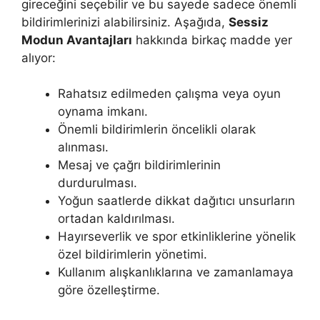
gireceğini seçebilir ve bu sayede sadece önemli
bildirimlerinizi alabilirsiniz. Aşağıda,
Sessiz
Modun Avantajları
hakkında birkaç madde yer
alıyor:
Rahatsız edilmeden çalışma veya oyun
oynama imkanı.
Önemli bildirimlerin öncelikli olarak
alınması.
Mesaj ve çağrı bildirimlerinin
durdurulması.
Yoğun saatlerde dikkat dağıtıcı unsurların
ortadan kaldırılması.
Hayırseverlik ve spor etkinliklerine yönelik
özel bildirimlerin yönetimi.
Kullanım alışkanlıklarına ve zamanlamaya
göre özelleştirme.