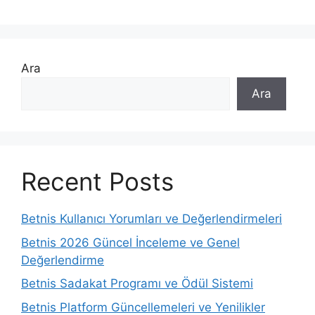
Ara
Ara
Recent Posts
Betnis Kullanıcı Yorumları ve Değerlendirmeleri
Betnis 2026 Güncel İnceleme ve Genel
Değerlendirme
Betnis Sadakat Programı ve Ödül Sistemi
Betnis Platform Güncellemeleri ve Yenilikler