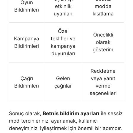
Oyun
etkinlik
modda
Bildirimleri
uyarıları
kısıtlama
Özel
Öncelikli
Kampanya
teklifler ve
olarak
Bildirimleri
kampanya
gösterim
duyuruları
Reddetme
Çağrı
Gelen
veya yanıt
Bildirimleri
çağrılar
verme
seçenekleri
Sonuç olarak,
Betnis bildirim ayarları
ile sessiz
mod tercihlerinizi ayarlamak, kullanıcı
deneyiminizi iyileştirmek için önemli bir adımdır.