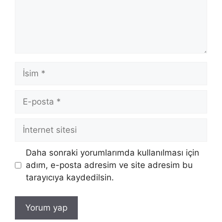
İsim
E-
posta
İnternet
sitesi
Daha sonraki yorumlarımda kullanılması için
adım, e-posta adresim ve site adresim bu
tarayıcıya kaydedilsin.