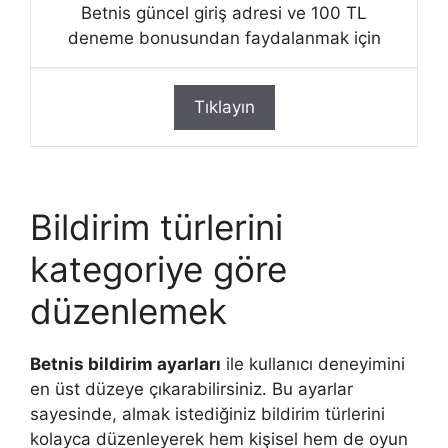
Betnis güncel giriş adresi ve 100 TL
deneme bonusundan faydalanmak için
Tıklayın
Bildirim türlerini
kategoriye göre
düzenlemek
Betnis bildirim ayarları
ile kullanıcı deneyimini
en üst düzeye çıkarabilirsiniz. Bu ayarlar
sayesinde, almak istediğiniz bildirim türlerini
kolayca düzenleyerek hem kişisel hem de oyun