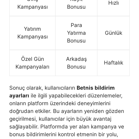
Hızlı
Kampanyası
Bonusu
Para
Yatırım
Yatırma
Günlük
Kampanyası
Bonusu
Özel Gün
Arkadaş
Haftalık
Kampanyaları
Bonusu
Sonuç olarak, kullanıcıların
Betnis bildirim
ayarları
ile ilgili yapabilecekleri düzenlemeler,
onların platform üzerindeki deneyimlerini
doğrudan etkiler. Bu ayarların yeniden gözden
geçirilmesi, kullanıcılar için büyük avantaj
sağlayabilir. Platformda yer alan kampanya ve
bonus bildirimlerini kontrol etmenin bir yolu,