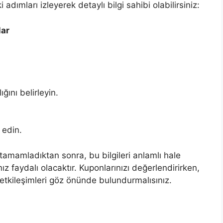
dımları izleyerek detaylı bilgi sahibi olabilirsiniz:
lar
ığını belirleyin.
 edin.
rı tamamladıktan sonra, bu bilgileri anlamlı hale
z faydalı olacaktır. Kuponlarınızı değerlendirirken,
ki etkileşimleri göz önünde bulundurmalısınız.