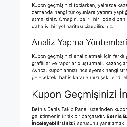
Kupon geçmişinizi toplarken, yalnızca kaza
zamanda hangi tür oyunlara yatırım yaptığın
etmelisiniz. Örneğin, belirli bir ligdeki bah
daha iyi bir yol haritası çizebilirsiniz.
Analiz Yapma Yöntemler
Kupon geçmişinizi analiz etmek için farklı y
grafikler ve raporlar oluşturmak, kazançla
Ayrıca, kuponlarınızı inceleyerek hangi str
gelecekteki bahis kararlarınızı şekillendireb
Kupon Geçmişinizi İn
Betnis Bahis Takip Paneli üzerinden kupon
geliştirmenin kritik bir parçasıdır.
Betnis B
İnceleyebilirsiniz?
sorusunu yanıtlamak iç