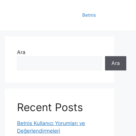
Betnis
Ara
Ara
Recent Posts
Betnis Kullanıcı Yorumları ve
Değerlendirmeleri