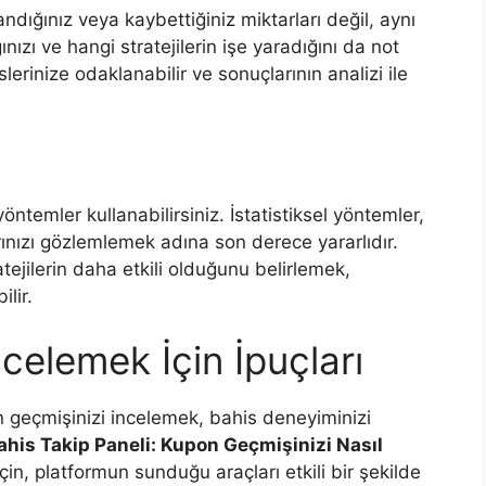
ndığınız veya kaybettiğiniz miktarları değil, aynı
ızı ve hangi stratejilerin işe yaradığını da not
islerinize odaklanabilir ve sonuçlarının analizi ile
i
öntemler kullanabilirsiniz. İstatistiksel yöntemler,
rınızı gözlemlemek adına son derece yararlıdır.
atejilerin daha etkili olduğunu belirlemek,
ilir.
celemek İçin İpuçları
 geçmişinizi incelemek, bahis deneyiminizi
ahis Takip Paneli: Kupon Geçmişinizi Nasıl
in, platformun sunduğu araçları etkili bir şekilde