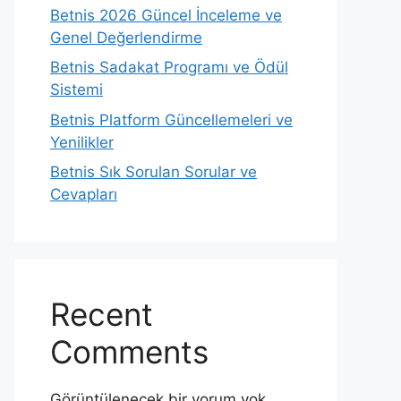
Betnis 2026 Güncel İnceleme ve
Genel Değerlendirme
Betnis Sadakat Programı ve Ödül
Sistemi
Betnis Platform Güncellemeleri ve
Yenilikler
Betnis Sık Sorulan Sorular ve
Cevapları
Recent
Comments
Görüntülenecek bir yorum yok.