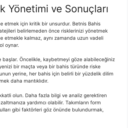
 Yönetimi ve Sonuçları
etmek için kritik bir unsurdur. Betnis Bahis
tejileri belirlemeden önce risklerinizi yönetmek
mize etmekle kalmaz, aynı zamanda uzun vadeli
ol oynar.
e başlar. Öncelikle, kaybetmeyi göze alabileceğiniz
yenizi bir maçta veya bir bahis türünde riske
un yerine, her bahis için belirli bir yüzdelik dilim
emek daha mantıklıdır.
katli olun. Daha fazla bilgi ve analiz gerektiren
 azaltmanıza yardımcı olabilir. Takımların form
ulları gibi faktörleri göz önünde bulundurmak,