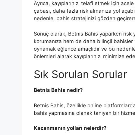
Ayrıca, kayıplarınızı telafi etmek için ace
çabası, daha fazla risk almanıza yol açabi
nedenle, bahis stratejinizi gözden geçirere
Sonuç olarak, Betnis Bahis yaparken risk 
korumanıza hem de daha bilinçli bahisler
oynamak eğlence amaçlıdır ve bu neden
önlemleri alarak kayıplarınızı minimize edeb
Sık Sorulan Sorular
Betnis Bahis nedir?
Betnis Bahis, özellikle online platformlarda 
bahis yapmasına olanak tanıyan bir hizmet
Kazanmanın yolları nelerdir?