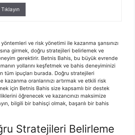
Tıklayın
liz yöntemleri ve risk yönetimi ile kazanma şansınızı
sına girmek, doğru stratejileri belirlemek ve
eneyim gerektirir. Betnis Bahis, bu büyük evrende
nmanın yollarını keşfetmek ve bahis deneyiminizi
n tüm ipuçları burada. Doğru stratejileri
le kazanma oranlarınızı artırmak ve etkili risk
mek için Betnis Bahis size kapsamlı bir destek
iklerini öğrenecek ve kazancınızı maksimize
n, bilgili bir bahisçi olmak, başarılı bir bahis
ru Stratejileri Belirleme