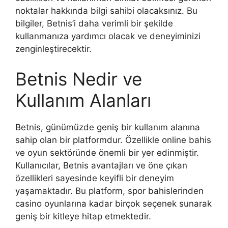
noktalar hakkında bilgi sahibi olacaksınız. Bu
bilgiler, Betnis’i daha verimli bir şekilde
kullanmanıza yardımcı olacak ve deneyiminizi
zenginleştirecektir.
Betnis Nedir ve
Kullanım Alanları
Betnis, günümüzde geniş bir kullanım alanına
sahip olan bir platformdur. Özellikle online bahis
ve oyun sektöründe önemli bir yer edinmiştir.
Kullanıcılar, Betnis avantajları ve öne çıkan
özellikleri sayesinde keyifli bir deneyim
yaşamaktadır. Bu platform, spor bahislerinden
casino oyunlarına kadar birçok seçenek sunarak
geniş bir kitleye hitap etmektedir.