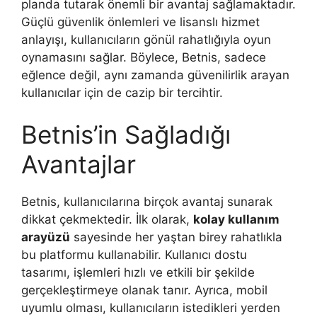
planda tutarak önemli bir avantaj sağlamaktadır.
Güçlü güvenlik önlemleri ve lisanslı hizmet
anlayışı, kullanıcıların gönül rahatlığıyla oyun
oynamasını sağlar. Böylece, Betnis, sadece
eğlence değil, aynı zamanda güvenilirlik arayan
kullanıcılar için de cazip bir tercihtir.
Betnis’in Sağladığı
Avantajlar
Betnis, kullanıcılarına birçok avantaj sunarak
dikkat çekmektedir. İlk olarak,
kolay kullanım
arayüzü
sayesinde her yaştan birey rahatlıkla
bu platformu kullanabilir. Kullanıcı dostu
tasarımı, işlemleri hızlı ve etkili bir şekilde
gerçekleştirmeye olanak tanır. Ayrıca, mobil
uyumlu olması, kullanıcıların istedikleri yerden