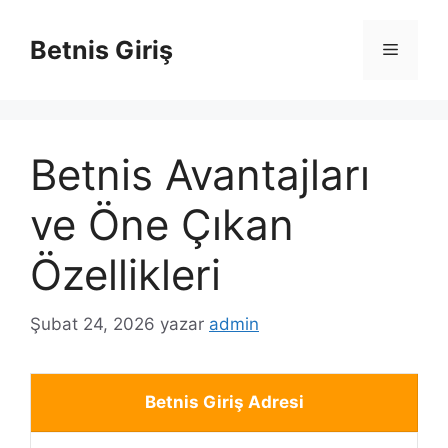
İçeriğe
atla
Betnis Giriş
Menü
Betnis Avantajları
ve Öne Çıkan
Özellikleri
Şubat 24, 2026
yazar
admin
Betnis Giriş Adresi