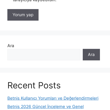
Ara
Ara
Recent Posts
Betnis Kullanıcı Yorumları ve Değerlendirmeleri
Betnis 2026 Güncel İnceleme ve Genel