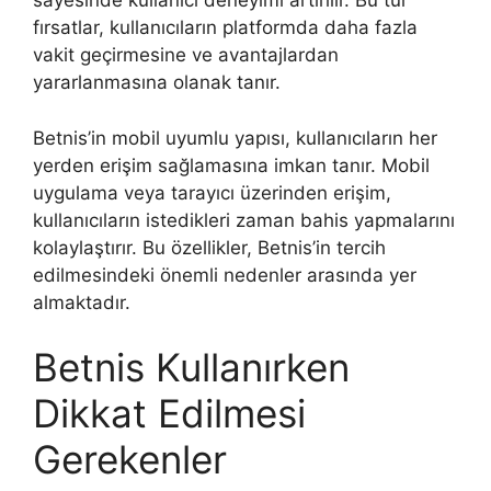
sayesinde kullanıcı deneyimi artırılır. Bu tür
fırsatlar, kullanıcıların platformda daha fazla
vakit geçirmesine ve avantajlardan
yararlanmasına olanak tanır.
Betnis’in mobil uyumlu yapısı, kullanıcıların her
yerden erişim sağlamasına imkan tanır. Mobil
uygulama veya tarayıcı üzerinden erişim,
kullanıcıların istedikleri zaman bahis yapmalarını
kolaylaştırır. Bu özellikler, Betnis’in tercih
edilmesindeki önemli nedenler arasında yer
almaktadır.
Betnis Kullanırken
Dikkat Edilmesi
Gerekenler