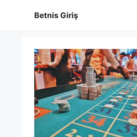
İçeriğe
atla
Betnis Giriş