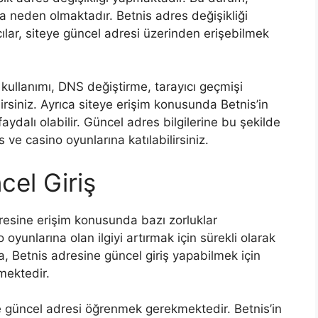
a neden olmaktadır. Betnis adres değişikliği
ılar, siteye güncel adresi üzerinden erişebilmek
kullanımı, DNS değiştirme, tarayıcı geçmişi
irsiniz. Ayrıca siteye erişim konusunda Betnis’in
ydalı olabilir. Güncel adres bilgilerine bu şekilde
 ve casino oyunlarına katılabilirsiniz.
cel Giriş
dresine erişim konusunda bazı zorluklar
oyunlarına olan ilgiyi artırmak için sürekli olarak
, Betnis adresine güncel giriş yapabilmek için
mektedir.
le güncel adresi öğrenmek gerekmektedir. Betnis’in